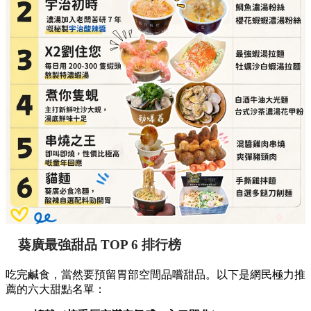
葵廣最強甜品 TOP 6 排行榜
吃完鹹食，當然要預留胃部空間品嚐甜品。以下是網民極力推
薦的六大甜點名單：