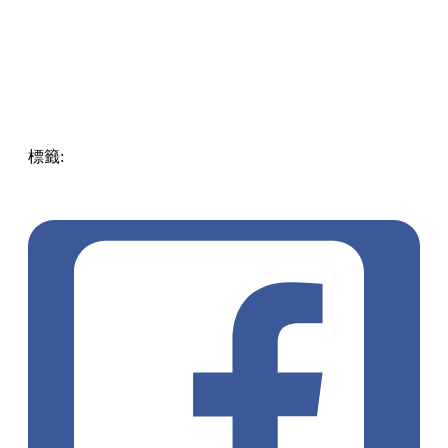
標籤:
Hong Kong
香港
葵廣美食
葵芳好去處
葵芳 / 青衣
葵
涌廣場
葵廣掃街
香港平民美食
慧食貓
鳩戟
呦呦鹿鳴布丁
燒