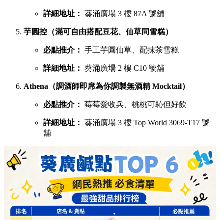
詳細地址：
葵涌廣場 3 樓 87A 號舖
芋圓控（滿可自由搭配豆花、仙草同雪糕）
必點推介：
手工芋圓仙草、配抹茶雪糕
詳細地址：
葵涌廣場 2 樓 C10 號舖
Athena（調酒師即席為你調製無酒精 Mocktail）
必點推介：
莓莓愛收兵、桃桃可恥但好飲
詳細地址：
葵涌廣場 3 樓 Top World 3069-T17 號
舖