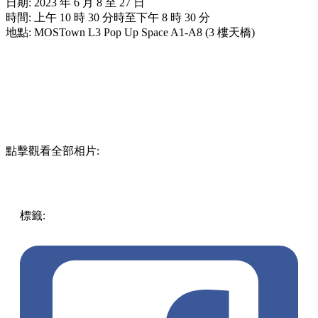
日期: 2023 年 6 月 8 至 27 日
時間: 上午 10 時 30 分時至下午 8 時 30 分
地點: MOSTown L3 Pop Up Space A1-A8 (3 樓天橋)
點擊觀看全部相片:
標籤:
中文(繁)
香港
玩樂
沙田 / 大圍
馬鞍山
Bandai
扭蛋
馬
鞍山好去處
新港城中心
動漫
扭蛋機
扭蛋夏日祭