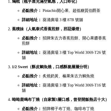
鳩戟（梳乎厘充滿空氣感，入口即化）
必點推介：
Pistachio開心果、超低糖質伯爵茶
詳細地址：
葵涌廣場 3 樓 87B 號舖
蕉積妹（人氣泰式香蕉煎餅，邪惡爆燈）
必點推介：
招牌朱古力香蕉煎餅、開心果醬香蕉
煎餅
詳細地址：
葵涌廣場 3 樓 Top World 3069-T26 號
舖
1/2 Sweet（酥皮鯛魚燒，口感酥脆層層分明）
必點推介：
炙燒奶黃、榛果朱古力鯛魚燒
詳細地址：
葵涌廣場 3 樓 Top World 3069-T16 號
舖
呦呦鹿鳴布丁燒（自家製3層口感，曾登開飯熱店十大）
必點推介：
招牌椰子布丁燒、咖啡布丁燒