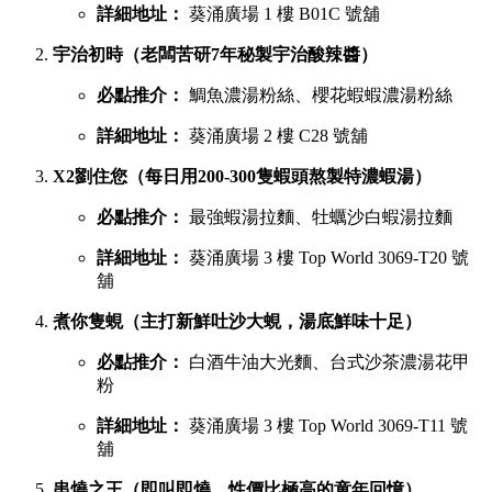
詳細地址：
葵涌廣場 1 樓 B01C 號舖
宇治初時（老闆苦研7年秘製宇治酸辣醬）
必點推介：
鯛魚濃湯粉絲、櫻花蝦蝦濃湯粉絲
詳細地址：
葵涌廣場 2 樓 C28 號舖
X2劉住您（每日用200-300隻蝦頭熬製特濃蝦湯）
必點推介：
最強蝦湯拉麵、牡蠣沙白蝦湯拉麵
詳細地址：
葵涌廣場 3 樓 Top World 3069-T20 號
舖
煮你隻蜆（主打新鮮吐沙大蜆，湯底鮮味十足）
必點推介：
白酒牛油大光麵、台式沙茶濃湯花甲
粉
詳細地址：
葵涌廣場 3 樓 Top World 3069-T11 號
舖
串燒之王（即叫即燒，性價比極高的童年回憶）