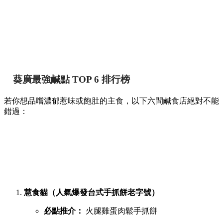
葵廣最強鹹點 TOP 6 排行榜
若你想品嚐濃郁惹味或飽肚的主食，以下六間鹹食店絕對不能
錯過：
慧食貓（人氣爆發台式手抓餅老字號）
必點推介：
火腿雞蛋肉鬆手抓餅