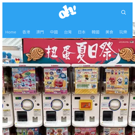
Home
香港
澳門
中國
台灣
日本
韓國
美食
玩樂