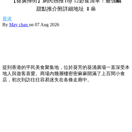
【葵廣掃街】網民熱推Top 12必食清單！最強鹹
甜點推介附詳細地址 🍢🥞
香港
By
May chan
on 07 Aug 2026
提到香港的平民美食聚集地，位於葵芳的葵涌廣場一直深受本
地人與遊客喜愛。商場內幾層樓密密麻麻開滿了上百間小食
店，初次到訪往往容易迷失在各條走廊中。