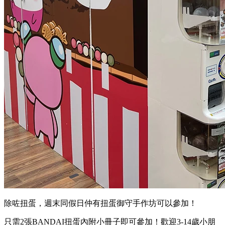
除咗扭蛋，週末同假日仲有扭蛋御守手作坊可以參加！
只需2張BANDAI扭蛋內附小冊子即可參加！歡迎3-14歲小朋