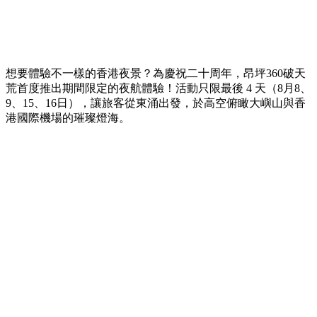
想要體驗不一樣的香港夜景？為慶祝二十周年，昂坪360破天
荒首度推出期間限定的夜航體驗！活動只限最後 4 天（8月8、
9、15、16日），讓旅客從東涌出發，於高空俯瞰大嶼山與香
港國際機場的璀璨燈海。