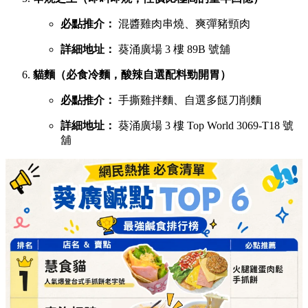
必點推介：
混醬雞肉串燒、爽彈豬頸肉
詳細地址：
葵涌廣場 3 樓 89B 號舖
貓麵（必食冷麵，酸辣自選配料勁開胃）
必點推介：
手撕雞拌麵、自選多餸刀削麵
詳細地址：
葵涌廣場 3 樓 Top World 3069-T18 號
舖