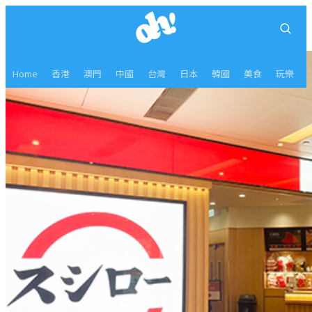
Home
香港
澳門
中國
台灣
日本
韓國
美食
玩樂