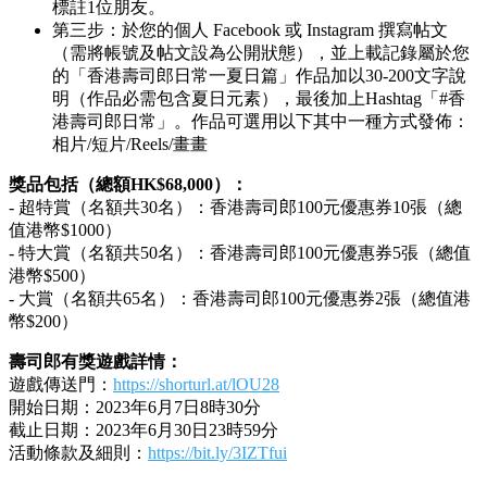
標註1位朋友。
第三步：於您的個人 Facebook 或 Instagram 撰寫帖文
（需將帳號及帖文設為公開狀態），並上載記錄屬於您
的「香港壽司郎日常一夏日篇」作品加以30-200文字說
明（作品必需包含夏日元素），最後加上Hashtag「#香
港壽司郎日常」。作品可選用以下其中一種方式發佈：
相片/短片/Reels/畫畫
獎品包括（總額HK$68,000）：
- 超特賞（名額共30名）：香港壽司郎100元優惠券10張（總
值港幣$1000）
- 特大賞（名額共50名）：香港壽司郎100元優惠券5張（總值
港幣$500）
- 大賞（名額共65名）：香港壽司郎100元優惠券2張（總值港
幣$200）
壽司郎有獎遊戲詳情：
遊戲傳送門：
https://shorturl.at/lOU28
開始日期：2023年6月7日8時30分
截止日期：2023年6月30日23時59分
活動條款及細則：
https://bit.ly/3IZTfui