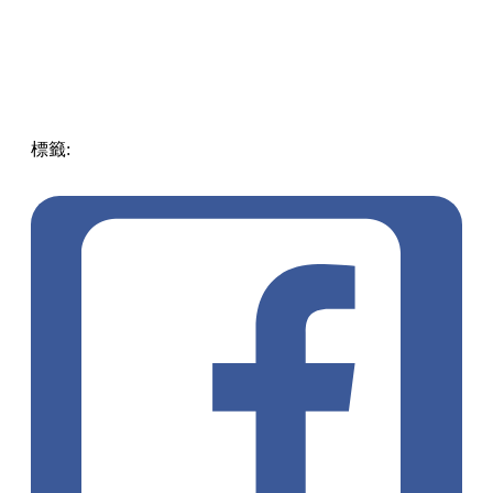
標籤:
中文(繁)
美食
香港
香港
熱話
香港美食
壽司郎
香港優
惠
著數優惠