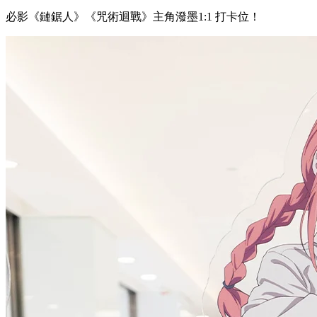
必影《鏈鋸人》《咒術迴戰》主⻆潑墨1:1 打卡位！