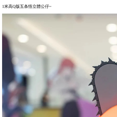
1米高Q版五条悟立體公仔~