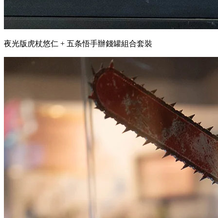
夜光版虎杖悠仁 + 五条悟手辦錢罐組合套裝