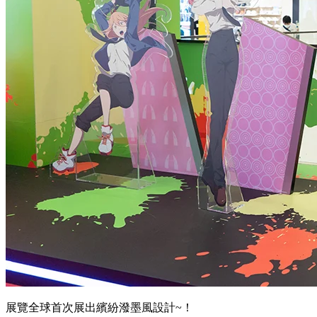
展覽全球首次展出繽紛潑墨風設計~！