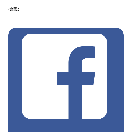
標籤:
中文(繁)
香港
香港
玩樂
香港好去處
尖沙咀好去處
尖
沙咀
尖沙咀 / 佐敦 / 油麻地
海港城
玩具
LCX
動漫
咒術迴
戰
鏈鋸人
波奇塔
動漫精品
五条悟
SUNRISEPOP