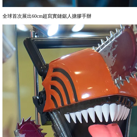
全球首次展出60cm超寫實鏈鋸人搪膠手辦