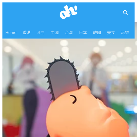
Home
香港
澳門
中國
台灣
日本
韓國
美食
玩樂