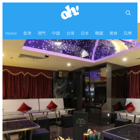
Home
香港
澳門
中國
台灣
日本
韓國
美食
玩樂