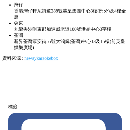
灣仔
香港灣仔軒尼詩道288號英皇集團中心3樓(部分)及4樓全
層
尖東
九龍尖沙咀東部加連威老道100號港晶中心3字樓
荃灣
新界荃灣眾安街55號大鴻輝(荃灣)中心13及15樓(前英皇
娛樂廣場)
資料來源 :
newaykaraokebox
標籤:
中文(繁)
香港
香港
熱話
唱K
Neway
女士半價