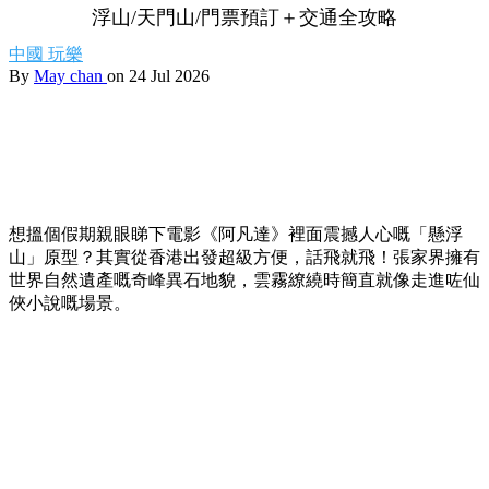
浮山/天門山/門票預訂＋交通全攻略
中國
玩樂
By
May chan
on 24 Jul 2026
想搵個假期親眼睇下電影《阿凡達》裡面震撼人心嘅「懸浮
山」原型？其實從香港出發超級方便，話飛就飛！張家界擁有
世界自然遺產嘅奇峰異石地貌，雲霧繚繞時簡直就像走進咗仙
俠小說嘅場景。