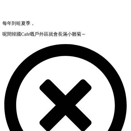
每年到咗夏季，
呢間韓國Cafe嘅戶外區就會長滿小雛菊～