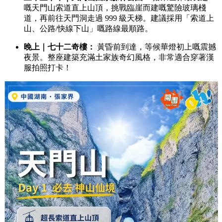
嘅天門山索道直上山頂，挑戰臨崖而建嘅驚險玻璃棧
道，再前往天門洞走過 999 級天梯。建議採用「索道上
山、公路/快線下山」嘅路線最順路。
晚上｜七十二奇樓：
黃昏前到達，等候華燈初上嘅震撼
夜景。整座建築充滿土家族奇幻風格，非常適合穿著漢
服拍照打卡！