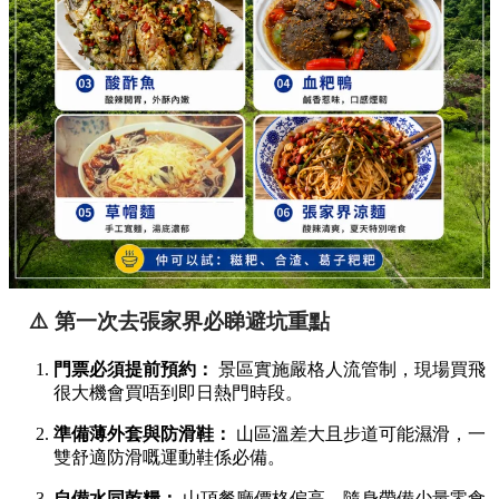
⚠️ 第一次去張家界必睇避坑重點
門票必須提前預約：
景區實施嚴格人流管制，現場買飛
很大機會買唔到即日熱門時段。
準備薄外套與防滑鞋：
山區溫差大且步道可能濕滑，一
雙舒適防滑嘅運動鞋係必備。
自備水同乾糧：
山頂餐廳價格偏高，隨身帶備少量零食