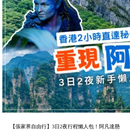
【張家界自由行】3日2夜行程懶人包！阿凡達懸