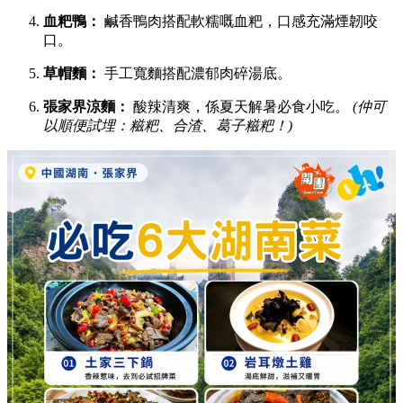
血粑鴨：
鹹香鴨肉搭配軟糯嘅血粑，口感充滿煙韌咬
口。
草帽麵：
手工寬麵搭配濃郁肉碎湯底。
張家界涼麵：
酸辣清爽，係夏天解暑必食小吃。
(仲可
以順便試埋：糍粑、合渣、葛子糍粑！)