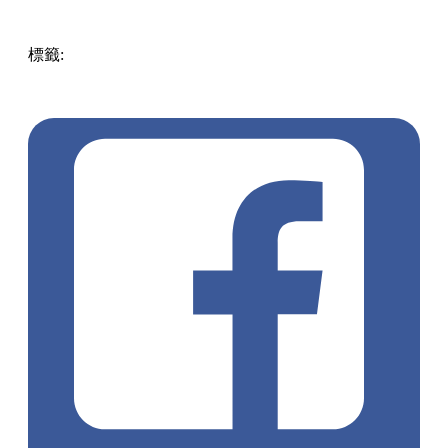
標籤:
玩樂
中國
China
張家界自由行
張家界景點
天門山
百
龍天梯
阿凡達懸浮山
張家界門票預訂
湖南旅遊
張家界交
通
大峽谷玻璃橋