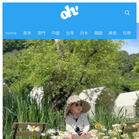
Home
香港
澳門
中國
台灣
日本
韓國
美食
玩樂