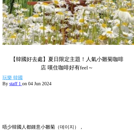
【韓國好去處】夏日限定主題！人氣小雛菊咖啡
店 嘆住咖啡好有feel～
玩樂
韓國
By
staff 1
on 04 Jun 2024
唔少韓國人都鍾意小雛菊（데이지），