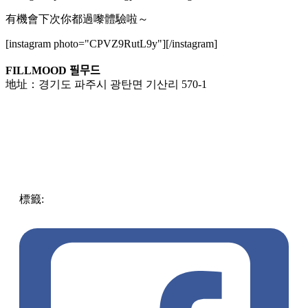
有機會下次你都過嚟體驗啦～
[instagram photo="CPVZ9RutL9y"][/instagram]
FILLMOOD 필무드
地址：경기도 파주시 광탄면 기산리 570-1
標籤:
中文(繁)
玩樂
韓國
韓國
cafe
韓國旅遊
小雛菊
限定主
題
夏日限定
韓國Cafe
小雛菊咖啡店