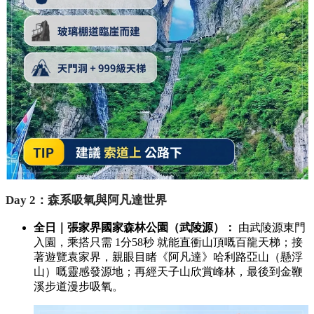
Day 2：森系吸氧與阿凡達世界
全日｜張家界國家森林公園（武陵源）：
由武陵源東門
入園，乘搭只需 1分58秒 就能直衝山頂嘅百龍天梯；接
著遊覽袁家界，親眼目睹《阿凡達》哈利路亞山（懸浮
山）嘅靈感發源地；再經天子山欣賞峰林，最後到金鞭
溪步道漫步吸氧。