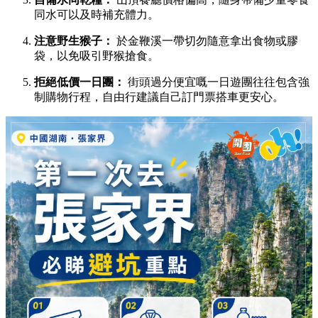
同水可以及時補充體力。
注意野生猴子：
於金鞭溪一帶切勿隨意拿出食物或膠
袋，以免吸引野猴搶食。
拒絕低價一日團：
街頭過分便宜嘅一日遊團往往包含強
制購物行程，自由行建議自己訂門票搭車更安心。