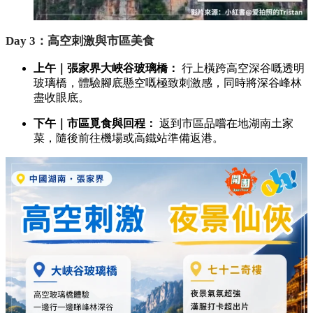
Day 3：高空刺激與市區美食
上午｜張家界大峽谷玻璃橋：
行上橫跨高空深谷嘅透明
玻璃橋，體驗腳底懸空嘅極致刺激感，同時將深谷峰林
盡收眼底。
下午｜市區覓食與回程：
返到市區品嚐在地湖南土家
菜，隨後前往機場或高鐵站準備返港。