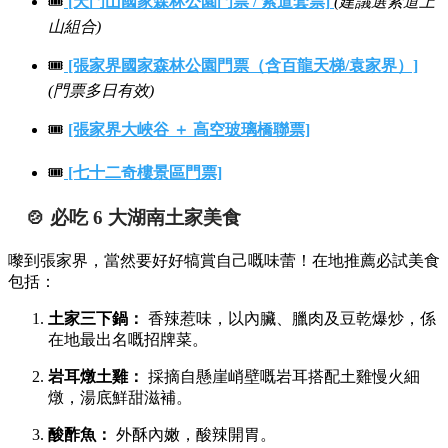
🎟️
[天門山國家森林公園門票 / 索道套票]
(建議選索道上
山組合)
🎟️
[張家界國家森林公園門票（含百龍天梯/袁家界）]
(門票多日有效)
🎟️
[張家界大峽谷 ＋ 高空玻璃橋聯票]
🎟️
[七十二奇樓景區門票]
🍲 必吃 6 大湖南土家美食
嚟到張家界，當然要好好犒賞自己嘅味蕾！在地推薦必試美食
包括：
土家三下鍋：
香辣惹味，以內臟、臘肉及豆乾爆炒，係
在地最出名嘅招牌菜。
岩耳燉土雞：
採摘自懸崖峭壁嘅岩耳搭配土雞慢火細
燉，湯底鮮甜滋補。
酸酢魚：
外酥內嫩，酸辣開胃。