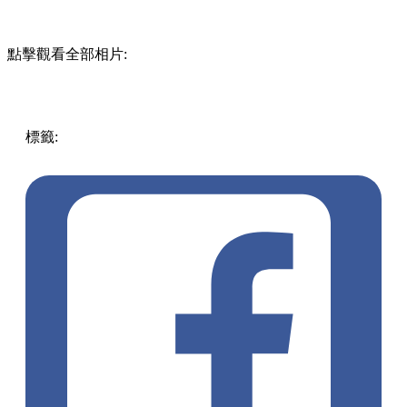
點擊觀看全部相片:
標籤:
中文(繁)
中國
中國
熱話
成都美食
成都飲品
成都茶飲
成都手搖飲品
成都好去處
網絡熱話