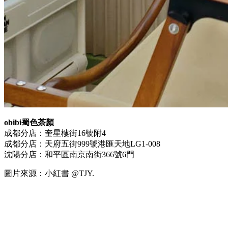
obibi蜀色茶顏
成都分店：奎星樓街16號附4
成都分店：天府五街999號港匯天地LG1-008
沈陽分店：和平區南京南街366號6門
圖片來源：小紅書 @TJY.