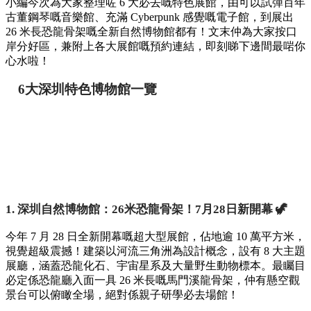
小編今次為大家整理咗 6 大必去嘅特色展館，由可以試彈百年
古董鋼琴嘅音樂館、充滿 Cyberpunk 感覺嘅電子館，到展出
26 米長恐龍骨架嘅全新自然博物館都有！文末仲為大家按口
岸分好區，兼附上各大展館嘅預約連結，即刻睇下邊間最啱你
心水啦！
6大深圳特色博物館一覽
1. 深圳自然博物館：26米恐龍骨架！7月28日新開幕 🦖
今年 7 月 28 日全新開幕嘅超大型展館，佔地逾 10 萬平方米，
視覺超級震撼！建築以河流三角洲為設計概念，設有 8 大主題
展廳，涵蓋恐龍化石、宇宙星系及大量野生動物標本。最矚目
必定係恐龍廳入面一具 26 米長嘅馬門溪龍骨架，仲有懸空觀
景台可以俯瞰全場，絕對係親子研學必去場館！