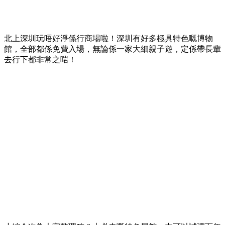
北上深圳玩唔好淨係行商場啦！深圳有好多極具特色嘅博物
館，全部都係免費入場，無論係一家大細親子遊，定係帶長輩
去行下都非常之啱！