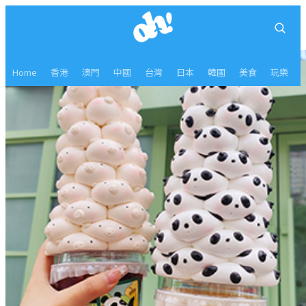
Home
香港
澳門
中國
台灣
日本
韓國
美食
玩樂