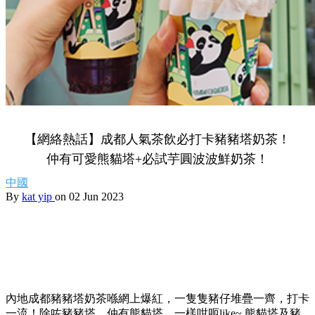
【網絡熱話】成都人氣茶飲必打卡豬豬塔奶茶！
仲有可愛熊貓塔+必試芋圓波波鮮奶茶！
中國
By
kat yip
on 02 Jun 2023
內地成都豬豬塔奶茶喺網上爆紅，一隻隻豬仔堆疊一齊，打卡
一流！除咗豬豬塔，仲有熊貓塔，一樣咁呃like~ 熊貓塔及豬