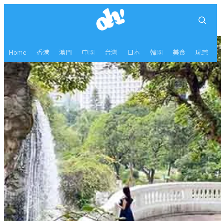
Home
香港
澳門
中國
台灣
日本
韓國
美食
玩樂