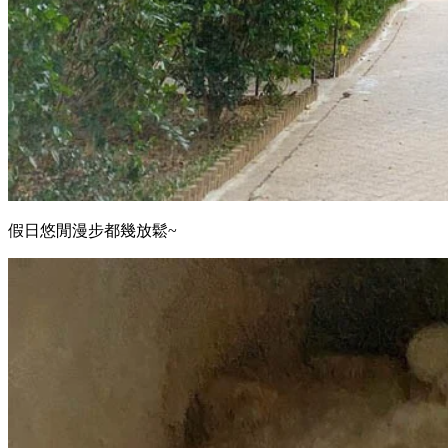
假日悠閒漫步都幾放鬆~