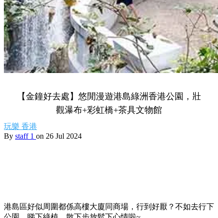
【金鐘好去處】悠閒漫遊港島綠洲香港公園，壯
觀瀑布+彩虹橋+茶具文物館
玩樂
香港
By
staff 1
on 26 Jul 2024
港島區好似周圍都係高樓大廈同商場，行到好厭？不如去行下
公園，睇下綠植，散下步放鬆下心情啦~