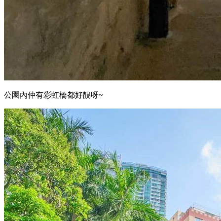
公園內仲有彩虹橋都好靚呀~