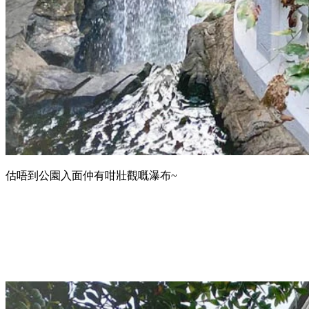
估唔到公園入面仲有咁壯觀嘅瀑布~