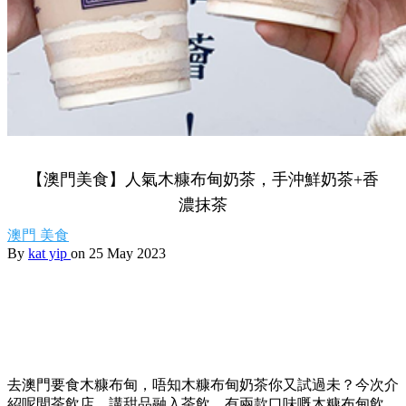
【澳門美食】人氣木糠布甸奶茶，手沖鮮奶茶+香
濃抹茶
澳門
美食
By
kat yip
on 25 May 2023
去澳門要食木糠布甸，唔知木糠布甸奶茶你又試過未？今次介
紹呢間茶飲店，講甜品融入茶飲，有兩款口味嘅木糠布甸飲