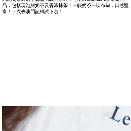
品，包括現泡鮮奶茶及香濃抹茶！一啖奶茶一啖布甸，口感豐
富！下次去澳門記得試下啦！