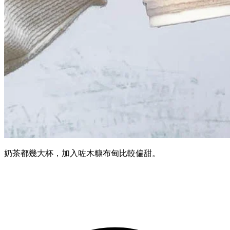
奶茶都幾大杯，加入咗木糠布甸比較偏甜。