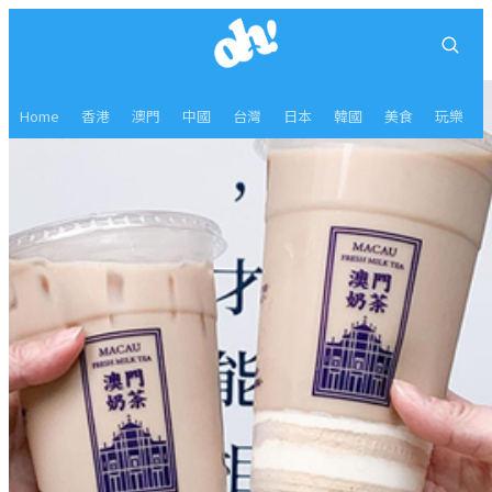
Home
香港
澳門
中國
台灣
日本
韓國
美食
玩樂