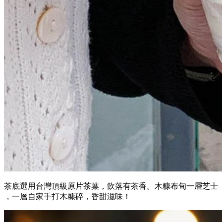
茶底選用台灣頂級原片茶葉，飲落有茶香。木糠布甸一層芝士
，一層自家手打木糠碎，香甜滋味！