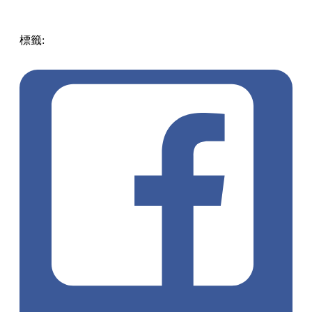
標籤:
中文(繁)
香港
玩樂
打卡好去處
銅鑼灣
銅鑼灣好去處
灣仔 / 銅鑼灣 / 大坑
陳卓賢
銅鑼灣打卡
Ian