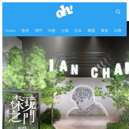
Home
香港
澳門
中國
台灣
日本
韓國
美食
玩樂