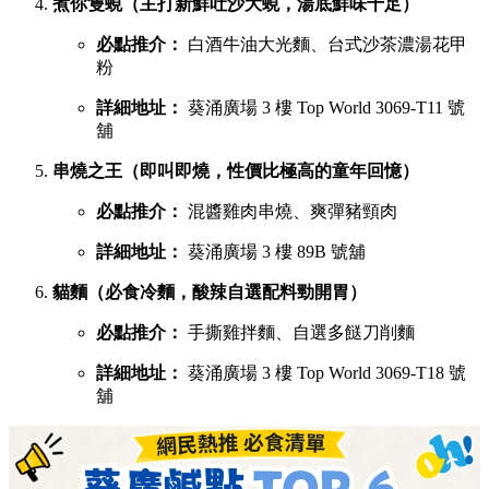
慧食貓（人氣爆發台式手抓餅老字號）
必點推介：
火腿雞蛋肉鬆手抓餅
詳細地址：
葵涌廣場 1 樓 B01C 號舖
宇治初時（老闆苦研7年秘製宇治酸辣醬）
必點推介：
鯛魚濃湯粉絲、櫻花蝦蝦濃湯粉絲
詳細地址：
葵涌廣場 2 樓 C28 號舖
X2劉住您（每日用200-300隻蝦頭熬製特濃蝦湯）
必點推介：
最強蝦湯拉麵、牡蠣沙白蝦湯拉麵
詳細地址：
葵涌廣場 3 樓 Top World 3069-T20 號
舖