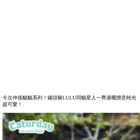
今次仲係貓貓系列！罐頭豬LULU同貓星人一齊過嘅愜意時光
超可愛！