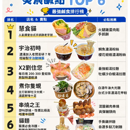
煮你隻蜆（主打新鮮吐沙大蜆，湯底鮮味十足）
必點推介：
白酒牛油大光麵、台式沙茶濃湯花甲
粉
詳細地址：
葵涌廣場 3 樓 Top World 3069-T11 號
舖
串燒之王（即叫即燒，性價比極高的童年回憶）
必點推介：
混醬雞肉串燒、爽彈豬頸肉
詳細地址：
葵涌廣場 3 樓 89B 號舖
貓麵（必食冷麵，酸辣自選配料勁開胃）
必點推介：
手撕雞拌麵、自選多餸刀削麵
詳細地址：
葵涌廣場 3 樓 Top World 3069-T18 號
舖