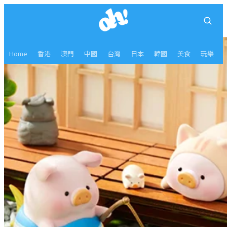
Home
香港
澳門
中國
台灣
日本
韓國
美食
玩樂