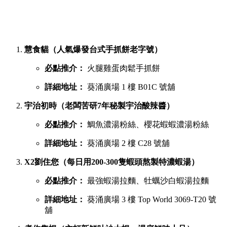
葵廣最強鹹點 TOP 6 排行榜
若你想品嚐濃郁惹味或飽肚的主食，以下六間鹹食店絕對不能
錯過：