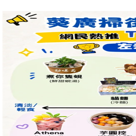
標籤:
中文(繁)
香港
熱話
罐頭豬LuLu
盲盒
TOYZEROPLUS
LuLu豬
罐頭豬
休閒日
Share to Facebook