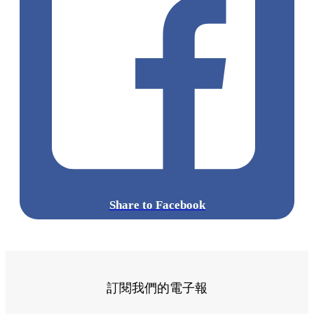
準備好你的胃口，這個週末就出發前往葵涌廣場，跟著這份清
單逐一品嚐吧！
標籤:
Hong Kong
香港
葵廣美食
葵芳好去處
葵芳 / 青衣
葵
涌廣場
葵廣掃街
香港平民美食
慧食貓
鳩戟
呦呦鹿鳴布丁
燒