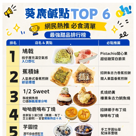
必點推介：
炙燒奶黃、榛果朱古力鯛魚燒
詳細地址：
葵涌廣場 3 樓 Top World 3069-T16 號
舖
呦呦鹿鳴布丁燒（自家製3層口感，曾登開飯熱店十大）
必點推介：
招牌椰子布丁燒、咖啡布丁燒
詳細地址：
葵涌廣場 3 樓 87A 號舖
芋圓控（滿可自由搭配豆花、仙草同雪糕）
必點推介：
手工芋圓仙草、配抹茶雪糕
詳細地址：
葵涌廣場 2 樓 C10 號舖
Athena（調酒師即席為你調製無酒精 Mocktail）
必點推介：
莓莓愛收兵、桃桃可恥但好飲
詳細地址：
葵涌廣場 3 樓 Top World 3069-T17 號
舖