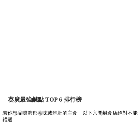
【葵廣掃街】網民熱推Top 12必食清單！最強鹹
甜點推介附詳細地址 🍢🥞
香港
By
May chan
on 07 Aug 2026
提到香港的平民美食聚集地，位於葵芳的葵涌廣場一直深受本
地人與遊客喜愛。商場內幾層樓密密麻麻開滿了上百間小食
店，初次到訪往往容易迷失在各條走廊中。