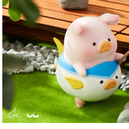
逗貓同毛球係每個養貓之人都會有嘅野！