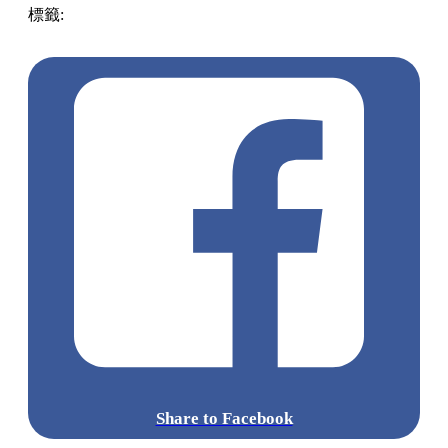
同主子一齊睇戲~
鍾意LULU豬嘅朋友快啲去抽啦！
罐頭豬LULU經典系列3 - 豬咪的休閒日系列盲盒
網址 :
luluthepiggy.com
點擊觀看全部相片: