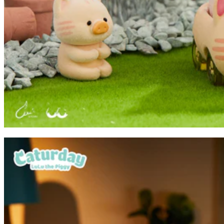
夏天懶洋洋咁攤~