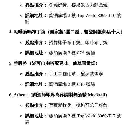
葵廣最強甜品 TOP 6 排行榜
吃完鹹食，當然要預留胃部空間品嚐甜品。以下是網民極力推
薦的六大甜點名單：
鳩戟（梳乎厘充滿空氣感，入口即化）
必點推介：
Pistachio開心果、超低糖質伯爵茶
詳細地址：
葵涌廣場 3 樓 87B 號舖
蕉積妹（人氣泰式香蕉煎餅，邪惡爆燈）
必點推介：
招牌朱古力香蕉煎餅、開心果醬香蕉
煎餅
詳細地址：
葵涌廣場 3 樓 Top World 3069-T26 號
舖
1/2 Sweet（酥皮鯛魚燒，口感酥脆層層分明）