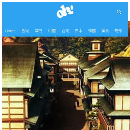
Home
香港
澳門
中國
台灣
日本
韓國
美食
玩樂