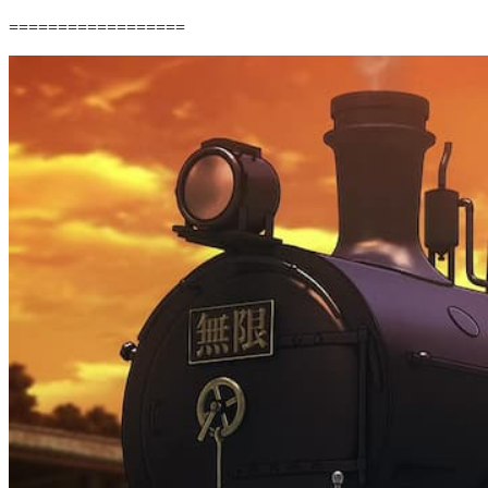
==================