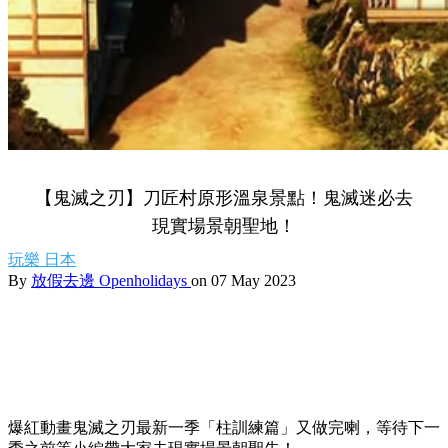
【鬼滅之刃】刀匠村原形溫泉景點！鬼滅迷必去
現實場景朝聖地！
玩樂
日本
By
放假去邊 Openholidays
on 07 May 2023
爆紅動畫鬼滅之刃最新一季「柱訓練篇」又做完喇，等待下一