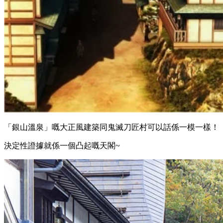
「銀山溫泉」嘅大正風建築同鬼滅刀匠村可以話係一模一樣！
決定性證據就係一個凸起嘅天閣~