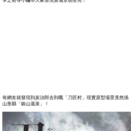
季之前等小編帶大家去現實場景朝聖先！
有網友就發現到炭治郎去到嘅「刀匠村」現實原型場景竟然係
山形縣「銀山溫泉」！