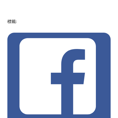
標籤:
中文(繁)
玩樂
日本
日本
朝聖
鬼滅之刃
鬼滅
大川莊
銀
山溫泉
刀匠村
山形市第二公園
蘆牧溫泉
無限列車