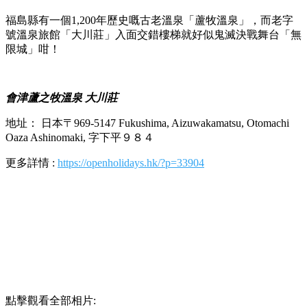
福島縣有一個
1,200
年歷史嘅古老溫泉「蘆牧溫泉」，而老字
號溫泉旅館「大川莊」入面交錯樓梯就好似鬼滅決戰舞台「無
限城」咁！
會津蘆之牧溫泉 大川莊
地址：
日本〒969-5147 Fukushima, Aizuwakamatsu, Otomachi
Oaza Ashinomaki, 字下平９８４
更多詳情 :
https://openholidays.hk/?p=33904
點擊觀看全部相片: