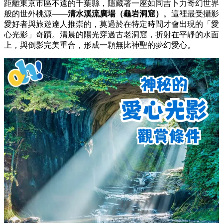
距離東京市區不遠的千葉縣，隱藏著一座如同吉卜力奇幻世界
般的世外桃源——
清水溪流廣場（龜岩洞窟）
。這裡最受攝影
愛好者與旅遊達人推崇的，莫過於在特定時間才會出現的「愛
心光影」奇蹟。清晨的陽光穿過古老洞窟，折射在平靜的水面
上，與倒影完美重合，形成一顆無比神聖的夢幻愛心。