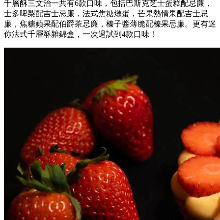
千層酥三文治一共有6款口味，包括巴斯克芝士蛋糕配忌廉，
士多啤梨配吉士忌廉，法式焦糖燉蛋，芒果熱情果配吉士忌
廉，焦糖蘋果配伯爵茶忌廉，榛子醬薄脆配榛果忌廉。更有迷
你法式千層酥雜錦盒，一次過試到4款口味！