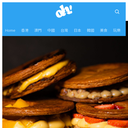
Home
香港
澳門
中國
台灣
日本
韓國
美食
玩樂