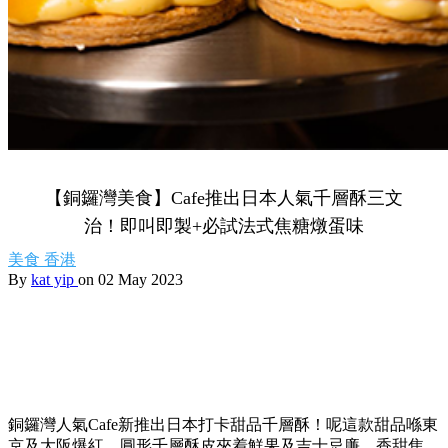
【銅鑼灣美食】Cafe推出日本人氣千層酥三文
治！即叫即製+必試法式焦糖燉蛋味
美食
香港
By
kat yip
on 02 May 2023
銅鑼灣人氣Cafe新推出日本打卡甜品千層酥！呢這款甜品喺東
京及大阪爆紅，圓形千層酥皮夾着鮮果及吉士忌廉，香甜焦