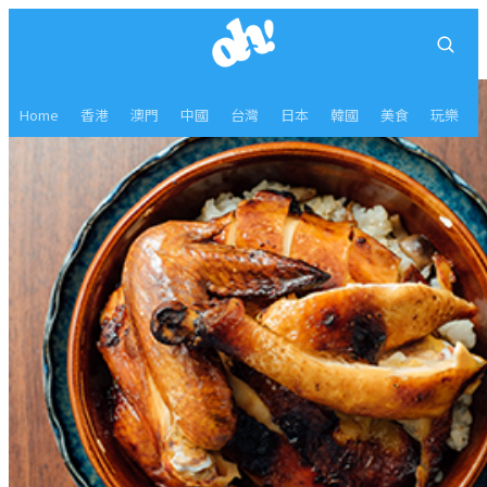
Home
香港
澳門
中國
台灣
日本
韓國
美食
玩樂