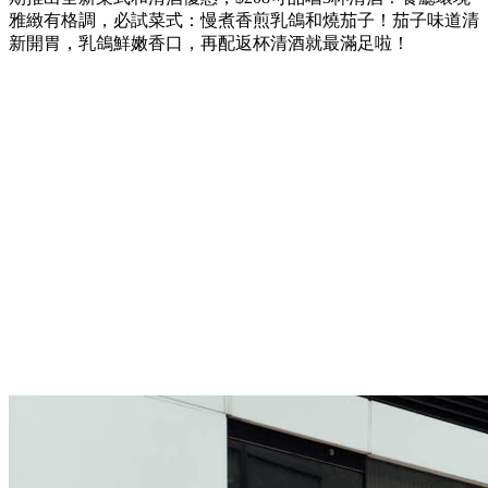
雅緻有格調，必試菜式：
慢煮香煎乳鴿和
燒茄子！茄子味道清
新開胃，乳鴿鮮嫩香口，再配返杯清酒就最滿足啦！