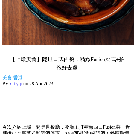
【上環美食】隱世日式西餐，精緻Fusion菜式+拍
拖好去處
美食
香港
By
kat yip
on 28 Apr 2023
今次介紹上環一間隱世餐廳，餐廳主打精緻西日Fusion菜。近
期推出全新
菜式和清酒優惠，
$208
可品嚐
3
杯清酒！餐廳環境