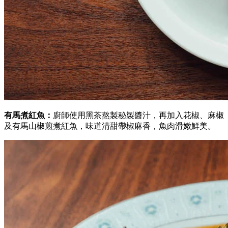
有馬
煮紅魚：
廚師使用黑茶熬製秘製醬
汁，再加入花椒、麻椒
及
有馬山椒
煎煮紅
魚，味道清甜帶椒麻香，
魚肉滑嫩鮮美。