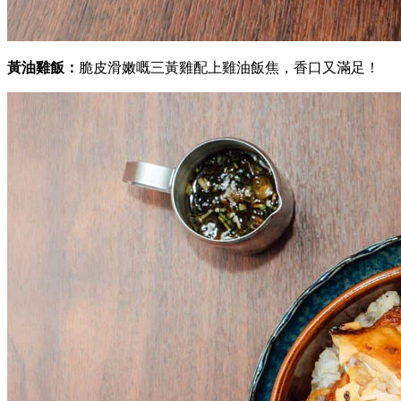
黃油雞飯：
脆皮滑嫩嘅三黃雞配上
雞油
飯焦，香口又滿足！