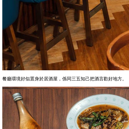
餐廳環境好似置身於居酒屋，係同三五知己把酒言歡好地方。