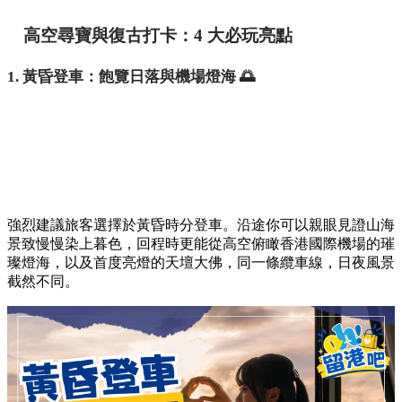
高空尋寶與復古打卡：4 大必玩亮點
1. 黃昏登車：飽覽日落與機場燈海 🌅
強烈建議旅客選擇於黃昏時分登車。沿途你可以親眼見證山海
景致慢慢染上暮色，回程時更能從高空俯瞰香港國際機場的璀
璨燈海，以及首度亮燈的天壇大佛，同一條纜車線，日夜風景
截然不同。