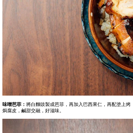
味噌芭菲：
將白麵豉製成芭菲，再加入巴西
果仁，再配塗上烤
焗腐皮，鹹甜交融，好滋味。