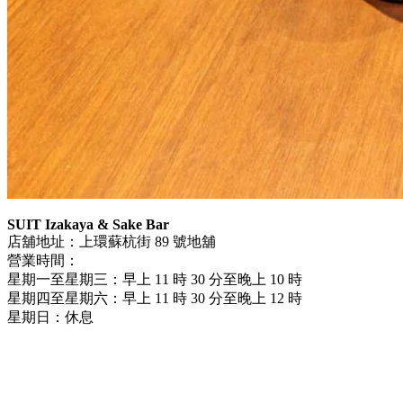
SUIT
Izakaya
&
Sake
Ba
r
店舖地址：上環蘇杭街
89
號地舖
營業時間：
星期一至星期三：早上
11
時
30
分至晚上
10
時
星期四至星期六：早上
11
時
30
分至晚上
12
時
星期日：休息