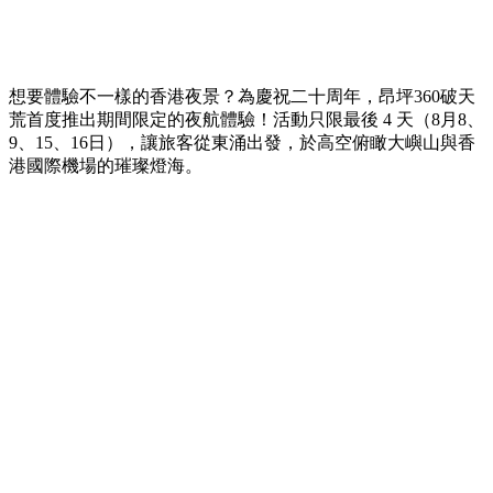
想要體驗不一樣的香港夜景？為慶祝二十周年，昂坪360破天
荒首度推出期間限定的夜航體驗！活動只限最後 4 天（8月8、
9、15、16日），讓旅客從東涌出發，於高空俯瞰大嶼山與香
港國際機場的璀璨燈海。