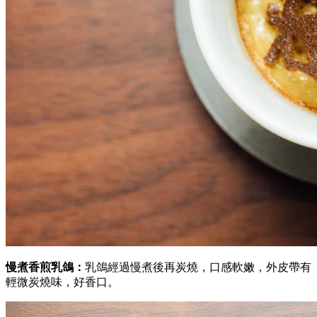
慢煮香煎乳鴿：
乳鴿經過慢煮後再炭燒，口感軟嫩，外皮帶有
輕微炭燒味，好香口。