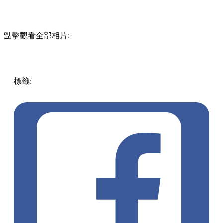
點擊觀看全部相片:
標籤:
中文(繁)
香港
香港
美食
香港美食
上環
香港餐廳
中環
/ 上環 / 西環
上環好去處
上環美食
上環餐廳
香港居酒屋