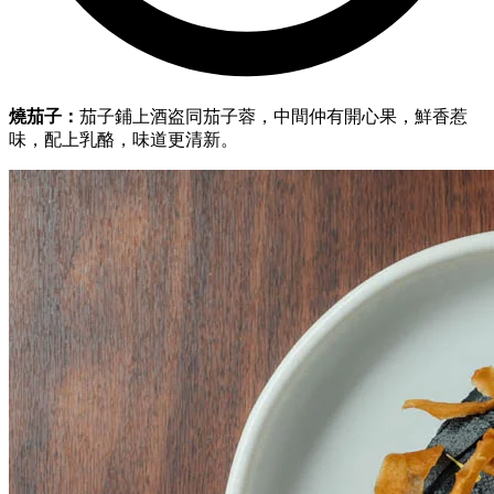
燒茄子：
茄子鋪上
酒盗同
茄子蓉，中間仲有開心果，鮮香惹
味，配上
乳酪，味道更清新。