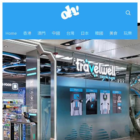
Home
香港
澳門
中國
台灣
日本
韓國
美食
玩樂