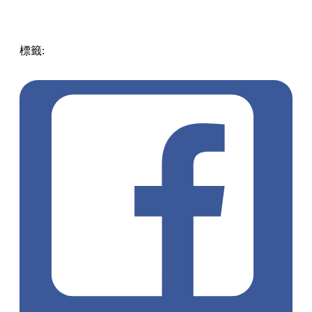
標籤:
中文(繁)
香港
熱話
大嶼山 / 坪洲 / 離島
香港國際機
場
香港機場
機場
無人便利店