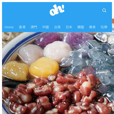
Home
香港
澳門
中國
台灣
日本
韓國
美食
玩樂