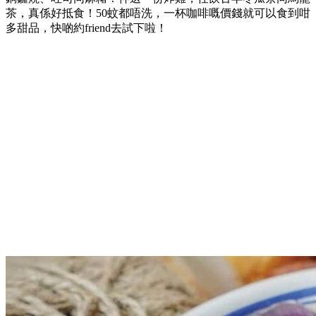
茶，真係好抵食！50蚊都唔洗，一杯咖啡嘅價錢就可以食到咁
多甜品，快啲約friend去試下啦！