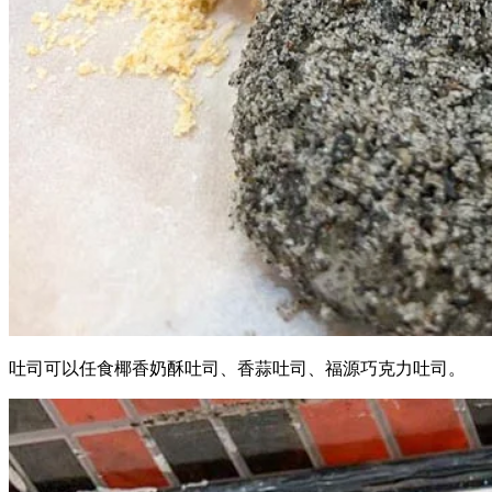
吐司可以任食椰香奶酥吐司、香蒜吐司、福源巧克力吐司。