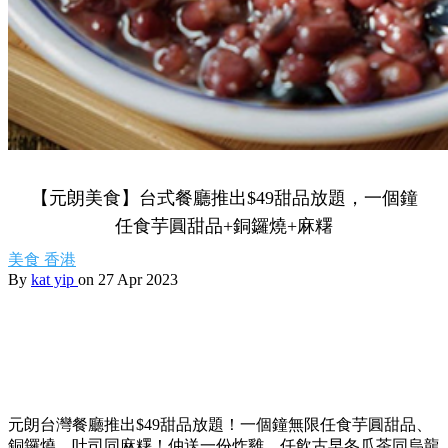
【元朗美食】台式餐廳推出$49甜品放題，一個鐘
任食芋圓甜品+銅鑼燒+麻糬
美食
香港
By
kat yip
on 27 Apr 2023
元朗台灣餐廳推出$49甜品放題！一個鐘無限任食芋圓甜品、
銅鑼燒、吐司同麻糬！仲送一份炸雞，任飲古早冬瓜茶同烏龍