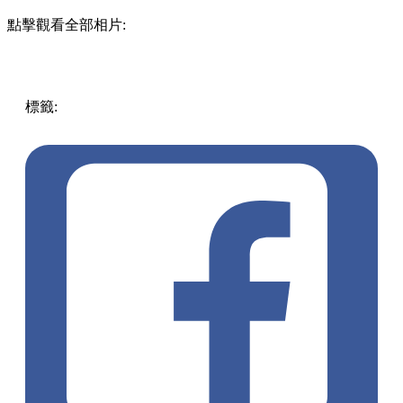
點擊觀看全部相片:
標籤:
中文(繁)
香港
香港
美食
甜品
元朗
香港美食
元朗美食
元朗餐廳
元朗 / 天水圍
甜品放題
香港放題
元朗放題