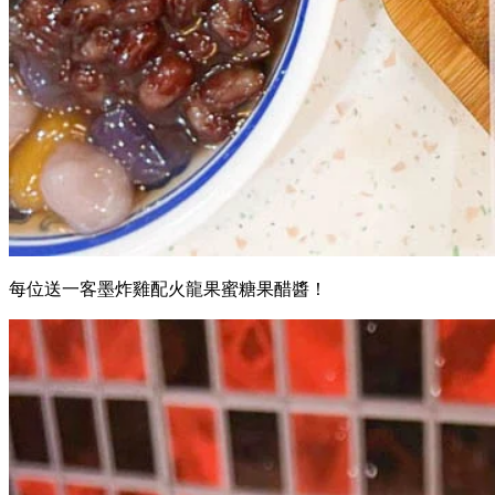
每位送一客墨炸雞配火龍果蜜糖果醋醬！