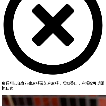
麻糬可以任食花生麻糬及芝麻麻糬，煙韌香口，麻糬控可以開
懷任食！