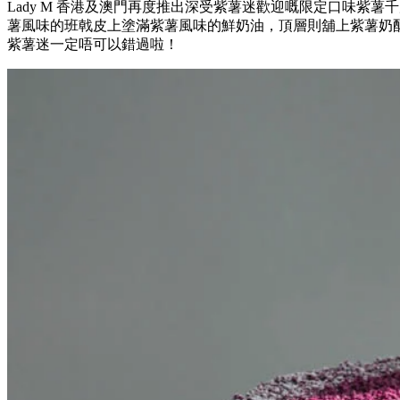
Lady M 香港及澳門再度推出深受紫薯迷歡迎嘅限定口味紫
薯風味的班戟皮上塗滿紫薯風味的鮮奶油，頂層則舖上紫薯奶
紫薯迷一定唔可以錯過啦！