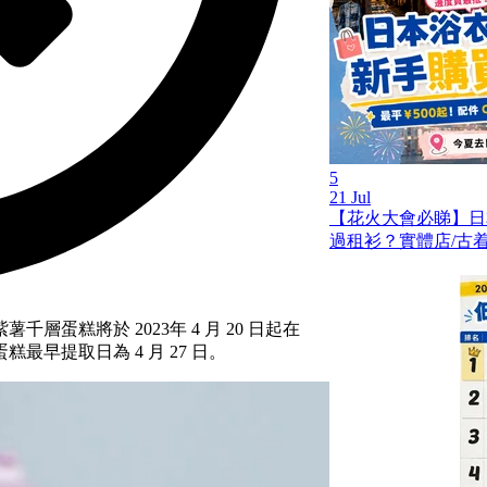
5
21 Jul
【花火大會必睇】日
過租衫？實體店/古着
蛋糕將於 2023年 4 月 20 日起在
早提取日為 4 月 27 日。