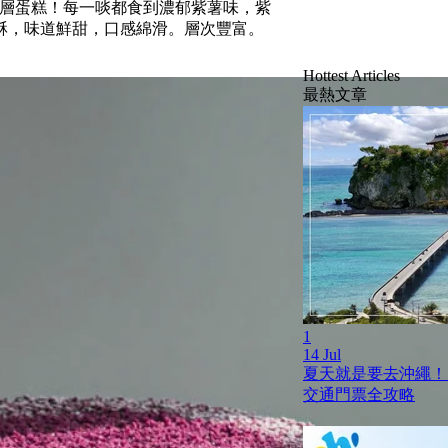
薯千層蛋糕！每一啖都食到濃郁紫薯味，紫
酥，味道鮮甜，口感綿滑。層次豐富。
Hottest Articles
最熱文章
1
14 Jul
夏天就是要去沖繩！
交通門票全攻略