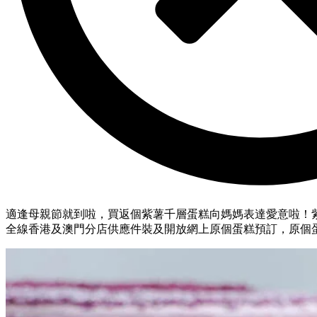
適逢母親節就到啦，買返個紫薯千層蛋糕向媽媽表達愛意啦！紫薯千層
全線香港及澳門分店供應件裝及開放網上原個蛋糕預訂，原個蛋糕最