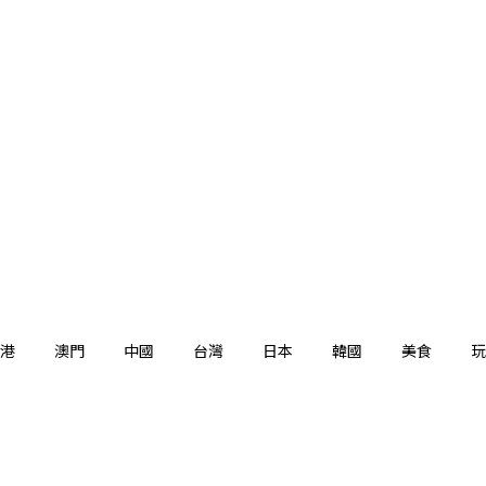
港
澳門
中國
台灣
日本
韓國
美食
玩