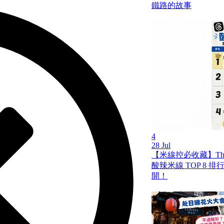
鐵路的故事
4
28 Jul
【米線控必收藏】Th
酸辣米線 TOP 8 
開！