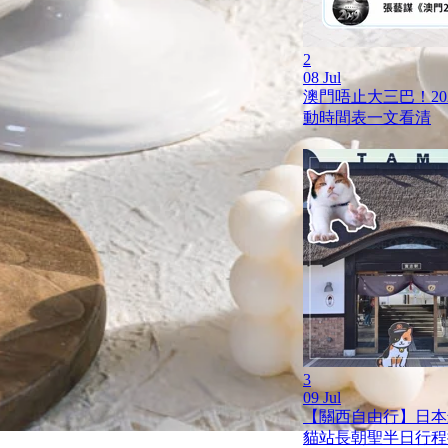
2
08 Jul
澳門唔止大三巴！20
動時間表一文看清
3
09 Jul
【關西自由行】日本
貓站長朝聖半日行程