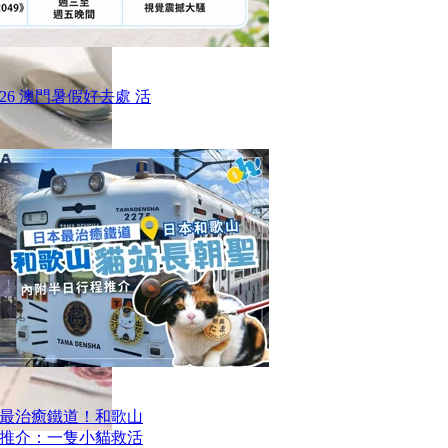
26 澳門暑假好去處 活
最治癒鐵道！和歌山
推介：一隻小貓救活