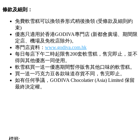
條款及細則：
免費軟雪糕可以換領券形式稍後換領 (受條款及細則約
束)
優惠只適用於香港GODIVA專門店 (新都會廣場、期間限
定店、機場及免稅店除外)。
專門店資料：
www.godiva.com.hk
每日每店下午二時起限售200套軟雪糕，售完即止，並不
得與其他優惠一同使用。
軟雪糕買一送一優惠期間暫停販售其他口味的軟雪糕。
買一送一巧克力豆各款味道存貨不同，售完即止。
如有任何爭議，GODIVA Chocolatier (Asia) Limited 保留
最終決定權。
標籤:
中文(繁)
香港
雪糕
熱話
GODIVA
買一送一
Godiva雪