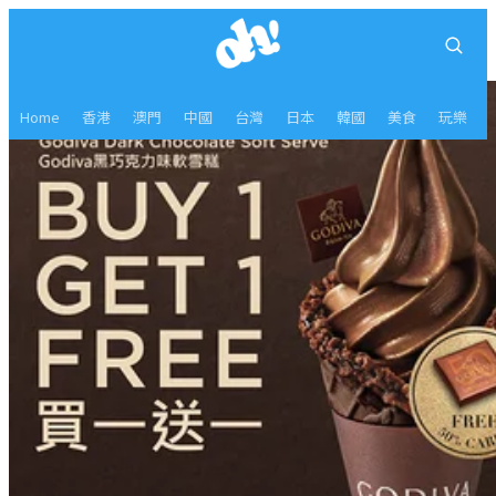
Home
香港
澳門
中國
台灣
日本
韓國
美食
玩樂