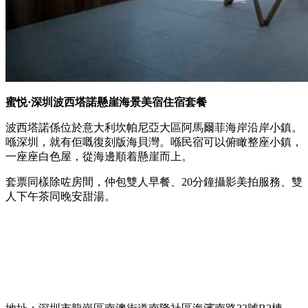
蜜悦·深圳波西塔諾懸崖海景美宿住宿套餐
波西塔諾係位於意大利坎帕尼亞大區阿馬爾菲海岸‎沿岸小鎮。
喺深圳，就有佢嘅復刻版海貝灣。喺民宿可以俯瞰整座小鎮，
一座座白色屋，從海邊順着懸崖而上。
套票同樣除咗房間，仲包雙人早餐、20分鐘攝影美拍服務、雙
人下午茶同晚安甜湯。