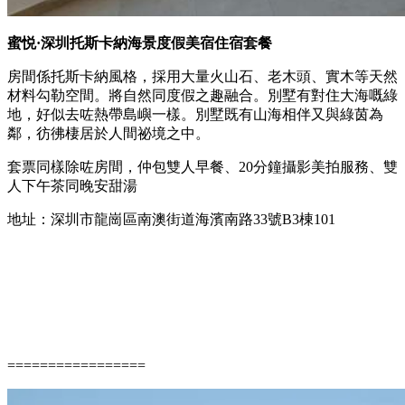
蜜悦·深圳托斯卡納海景度假美宿住宿套餐
房間係托斯卡納風格，採用大量火山石、老木頭、實木等天然
材料勾勒空間。將自然同度假之趣融合。別墅有對住大海嘅綠
地，好似去咗熱帶島嶼一樣。別墅既有山海相伴又與綠茵為
鄰，彷彿棲居於人間祕境之中。
套票同樣除咗房間，仲包雙人早餐、20分鐘攝影美拍服務、雙
人下午茶同晚安甜湯
地址：深圳市龍崗區南澳街道海濱南路33號B3棟101
=================