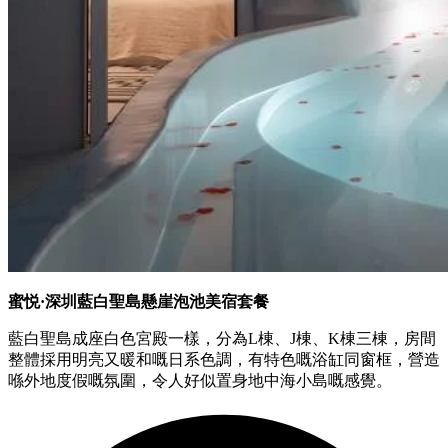
蜜悦·深圳藍白聖島懸崖泡池美宿套餐
藍白聖島成座白色宮殿一樣，分為L棟、J棟、K棟三棟，房間
整體採用明亮又暖和嘅日系色調，有特色嘅浴缸同窗框，營造
喺外地度假嘅氛圍，令人好似置身地中海小島嘅感覺。