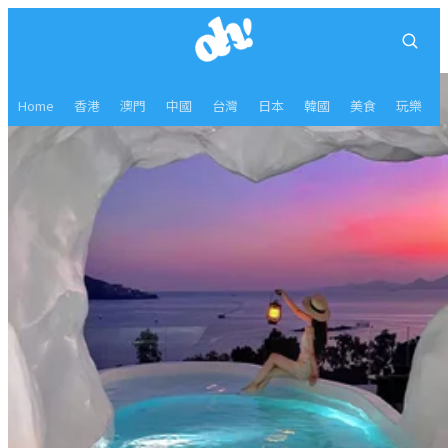
Home
香港
澳門
中國
台灣
日本
韓國
美食
玩樂