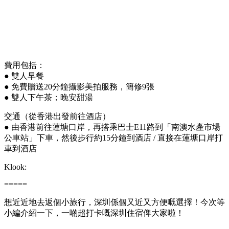
費用包括：
● 雙人早餐
● 免費贈送20分鐘攝影美拍服務，簡修9張
● 雙人下午茶；晚安甜湯
交通（從香港出發前往酒店）
● 由香港前往蓮塘口岸，再搭乘巴士E11路到「南澳水產市場
公車站」下車，然後步行約15分鐘到酒店 / 直接在蓮塘口岸打
車到酒店
Klook:
=====
想近近地去返個小旅行，深圳係個又近又方便嘅選擇！今次等
小編介紹一下，一啲超打卡嘅深圳住宿俾大家啦！