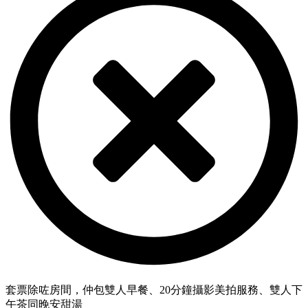
套票除咗房間，仲包雙人早餐、20分鐘攝影美拍服務、雙人下
午茶同晚安甜湯