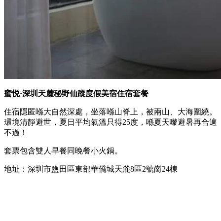
蜜悦·深圳天麓秘野仙蹤度假美宿住宿套餐
住宿隱匿喺大自然深處，坐落喺山脊上，被兩山、大海圍繞。
環境清靜避世，夏日平均氣溫只得25度，喺夏天嚟避暑再合適
不過！
套票包含雙人早餐同晚餐小火鍋。
地址：深圳市鹽田區東部華僑城天麓8區2號崗24棟