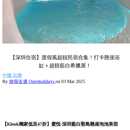
【深圳住宿】渡假風超靚民宿合集！打卡懸崖浴
缸＋超靚藍白希臘屋！
中國
玩樂
By
放假去邊 Openholidays
on 03 Mar 2025
【Klook獨家低至47折】蜜悦·深圳藍白聖島懸崖泡池美宿