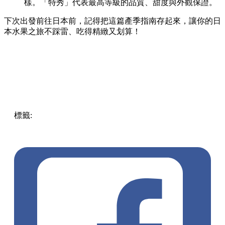
樣。「特秀」代表最高等級的品質、甜度與外觀保證。
下次出發前往日本前，記得把這篇產季指南存起來，讓你的日
本水果之旅不踩雷、吃得精緻又划算！
標籤:
Food
Japan
日本
日本美食
熱話
日本旅遊
日本自由行
日本水果
日本當造水果
岡山晴王
日本水蜜桃
日本草莓
日
本超市必買
水果指南
旬之味