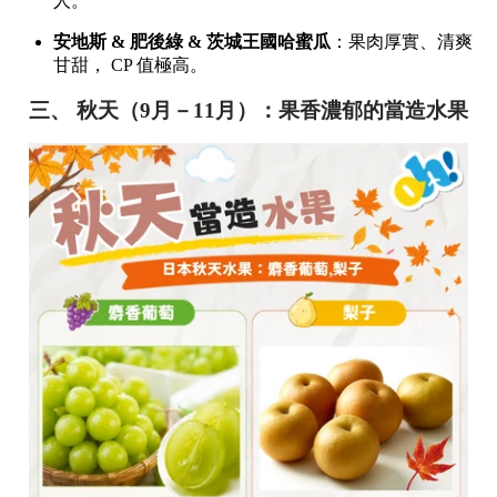
人。
安地斯 & 肥後綠 & 茨城王國哈蜜瓜
：果肉厚實、清爽
甘甜， CP 值極高。
三、 秋天（9月－11月）：果香濃郁的當造水果