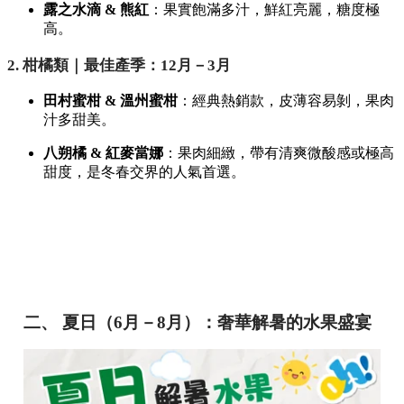
露之水滴 & 熊紅
：果實飽滿多汁，鮮紅亮麗，糖度極
高。
2. 柑橘類｜最佳產季：12月－3月
田村蜜柑 & 溫州蜜柑
：經典熱銷款，皮薄容易剝，果肉
汁多甜美。
八朔橘 & 紅麥當娜
：果肉細緻，帶有清爽微酸感或極高
甜度，是冬春交界的人氣首選。
二、 夏日（6月－8月）：奢華解暑的水果盛宴