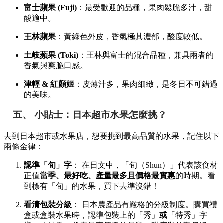
富士蘋果 (Fuji)
：最受歡迎的品種，果肉鬆脆多汁，甜
酸適中。
王林蘋果
：黃綠色外皮，香氣極其濃郁，酸度較低。
土岐蘋果 (Toki)
：王林與富士的混合品種，兼具兩者的
香氣與爽脆口感。
津輕 & 紅顏姬
：皮薄汁多，果肉細緻，是冬日不可錯過
的美味。
五、 小貼士：日本超市水果怎麼挑？
去到日本超市或水果店，想要挑到最高品質的水果，記住以下
兩條金律：
認準「旬」字
： 在日文中，「旬（Shun）」代表該食材
正值
當季、最好吃、產量最多且價格最實惠
的時期。看
到標有「旬」的水果，買下去準沒錯！
看清包裝分級
： 日本農產品有嚴格的分級制度。購買禮
盒或盒裝水果時，認準包裝上的「秀」
或
「特秀」字