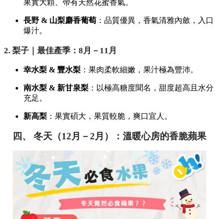
果實大顆、帶有天然花蜜香氣。
長野 & 山梨麝香葡萄
：品質優異，香氣清雅內斂，入口
爆汁。
2. 梨子｜最佳產季：8月－11月
幸水梨 & 豐水梨
：果肉柔軟細嫩，果汁極為豐沛。
南水梨 & 新甘泉梨
：以極高糖度聞名，甜度超高且水分
充足。
新高梨
：果實碩大，果質較脆，爽口宜人。
四、 冬天（12月－2月）：溫暖心房的香脆蘋果