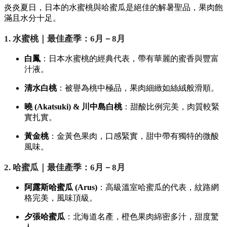
炎炎夏日，日本的水蜜桃與哈蜜瓜是絕佳的解暑聖品，果肉飽
滿且水分十足。
1. 水蜜桃｜最佳產季：6月－8月
白鳳
：日本水蜜桃的經典代表，帶有華麗的蜜香與豐富
汁液。
清水白桃
：被譽為桃中極品，果肉細緻如絲絨般滑順。
曉 (Akatsuki) & 川中島白桃
：甜酸比例完美，肉質較緊
實扎實。
黃金桃
：金黃色果肉，口感緊實，甜中帶有獨特的微酸
風味。
2. 哈蜜瓜｜最佳產季：6月－8月
阿露斯哈蜜瓜 (Arus)
：高級溫室哈蜜瓜的代表，紋路網
格完美，風味頂級。
夕張哈蜜瓜
：北海道名產，橙色果肉綿密多汁，甜度驚