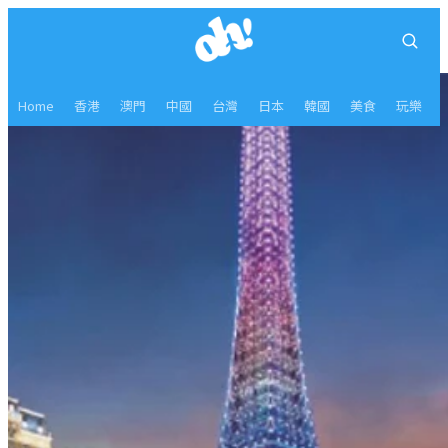
Home
香港
澳門
中國
台灣
日本
韓國
美食
玩樂