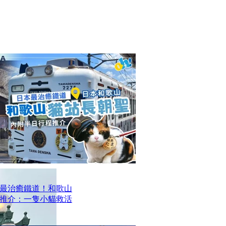
最治癒鐵道！和歌山
推介：一隻小貓救活