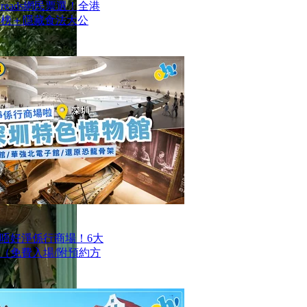
reads網民票選！全港
排行榜＋隱藏食法大公
唔好淨係行商場！6大
（免費入場/附預約方