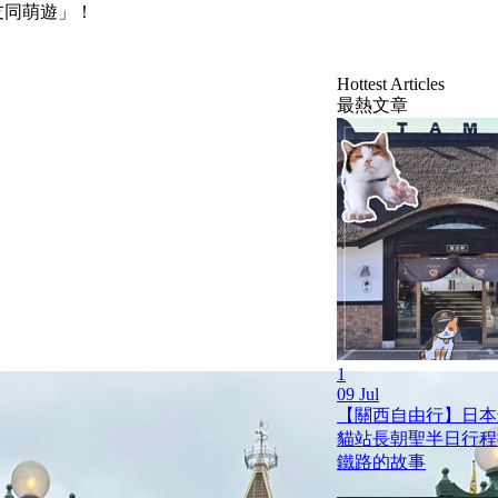
好友同萌遊」！
Hottest Articles
最熱文章
1
09 Jul
【關西自由行】日本
貓站長朝聖半日行程
鐵路的故事