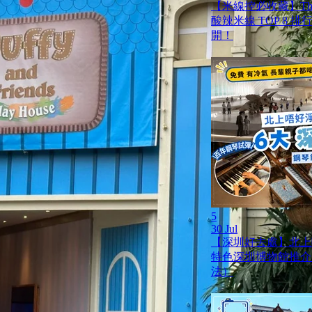
【米線控必收藏】Th
酸辣米線 TOP 8 
開！
5
30 Jul
【深圳好去處】北上
特色深圳博物館推介
法）