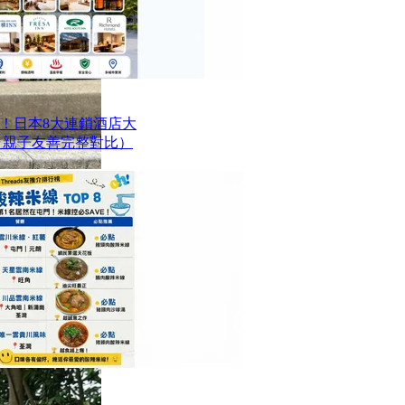
！日本8大連鎖酒店大
、親子友善完整對比）