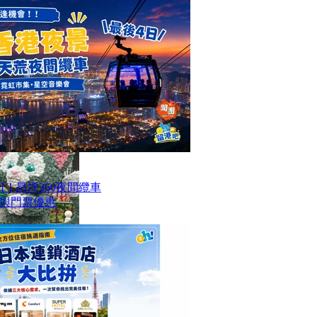
！昂坪360夜間纜車
與門票優惠