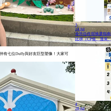
3
14 Jul
全方位住宿挑選指南
比拼（CP值、溫泉
仲有七位Duffy與好友巨型塑像！大家可
4
28 Jul