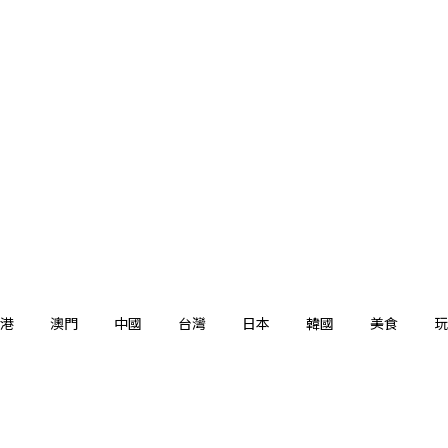
港
澳門
中國
台灣
日本
韓國
美食
玩