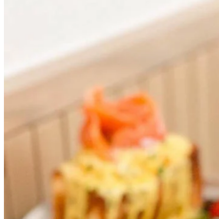
煙三文魚芝士滑蛋盒子吐司：
吐司餡料飽滿，有滿滿芝士同滑
蛋！