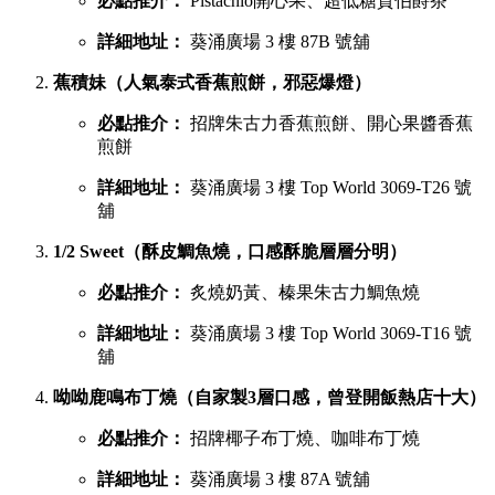
葵廣最強甜品 TOP 6 排行榜
吃完鹹食，當然要預留胃部空間品嚐甜品。以下是網民極力推
薦的六大甜點名單：
鳩戟（梳乎厘充滿空氣感，入口即化）
必點推介：
Pistachio開心果、超低糖質伯爵茶