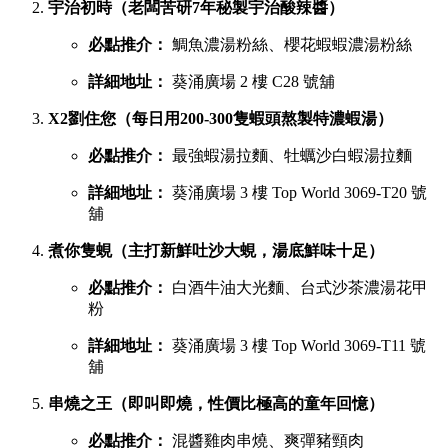
葵廣最強鹹點 TOP 6 排行榜
若你想品嚐濃郁惹味或飽肚的主食，以下六間鹹食店絕對不能
錯過：
慧食貓（人氣爆發台式手抓餅老字號）
必點推介：
火腿雞蛋肉鬆手抓餅
詳細地址：
葵涌廣場 1 樓 B01C 號舖
宇治初時（老闆苦研7年秘製宇治酸辣醬）