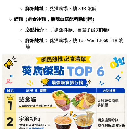
必點推介：
鯛魚濃湯粉絲、櫻花蝦蝦濃湯粉絲
詳細地址：
葵涌廣場 2 樓 C28 號舖
X2劉住您（每日用200-300隻蝦頭熬製特濃蝦湯）
必點推介：
最強蝦湯拉麵、牡蠣沙白蝦湯拉麵
詳細地址：
葵涌廣場 3 樓 Top World 3069-T20 號
舖
煮你隻蜆（主打新鮮吐沙大蜆，湯底鮮味十足）
必點推介：
白酒牛油大光麵、台式沙茶濃湯花甲
粉
詳細地址：
葵涌廣場 3 樓 Top World 3069-T11 號
舖
串燒之王（即叫即燒，性價比極高的童年回憶）
必點推介：
混醬雞肉串燒、爽彈豬頸肉