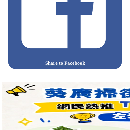
點擊觀看全部相片:
標籤:
中文(繁)
香港
香港
美食
cafe
香港美食
香港餐廳
大圍
沙田 / 大圍
大圍美食
大圍cafe