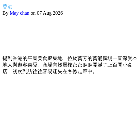
【葵廣掃街】網民熱推Top 12必食清單！最強鹹
甜點推介附詳細地址 🍢🥞