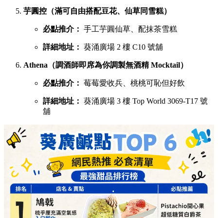
詳細地址：
葵涌廣場 3 樓 87B 號舖
蕉積妹（人氣泰式香蕉煎餅，邪惡爆燈）
必點推介：
招牌朱古力香蕉煎餅、開心果醬香蕉
煎餅
詳細地址：
葵涌廣場 3 樓 Top World 3069-T26 號
舖
1/2 Sweet（酥皮鯛魚燒，口感酥脆層層分明）
必點推介：
炙燒奶黃、榛果朱古力鯛魚燒
詳細地址：
葵涌廣場 3 樓 Top World 3069-T16 號
舖
呦呦鹿鳴布丁燒（自家製3層口感，曾登開飯熱店十大）
必點推介：
招牌椰子布丁燒、咖啡布丁燒
詳細地址：
葵涌廣場 3 樓 87A 號舖