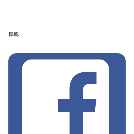
準備好你的胃口，這個週末就出發前往葵涌廣場，跟著這份清
單逐一品嚐吧！