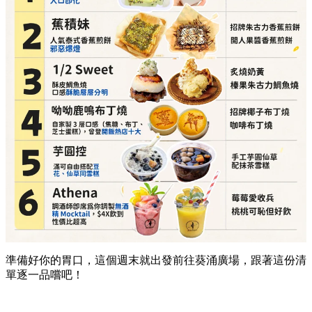
芋圓控（滿可自由搭配豆花、仙草同雪糕）
必點推介：
手工芋圓仙草、配抹茶雪糕
詳細地址：
葵涌廣場 2 樓 C10 號舖
Athena（調酒師即席為你調製無酒精 Mocktail）
必點推介：
莓莓愛收兵、桃桃可恥但好飲
詳細地址：
葵涌廣場 3 樓 Top World 3069-T17 號
舖