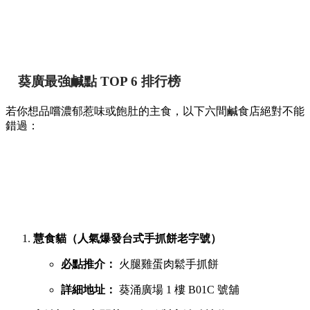
香港
By
May chan
on 07 Aug 2026
提到香港的平民美食聚集地，位於葵芳的葵涌廣場一直深受本
地人與遊客喜愛。商場內幾層樓密密麻麻開滿了上百間小食
店，初次到訪往往容易迷失在各條走廊中。