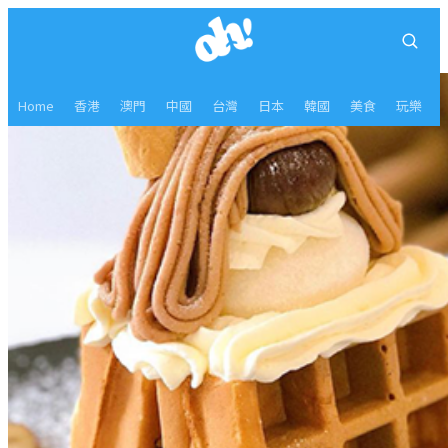
Home
香港
澳門
中國
台灣
日本
韓國
美食
玩樂