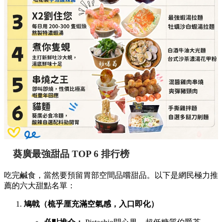
詳細地址：
葵涌廣場 3 樓 89B 號舖
貓麵（必食冷麵，酸辣自選配料勁開胃）
必點推介：
手撕雞拌麵、自選多餸刀削麵
詳細地址：
葵涌廣場 3 樓 Top World 3069-T18 號
舖