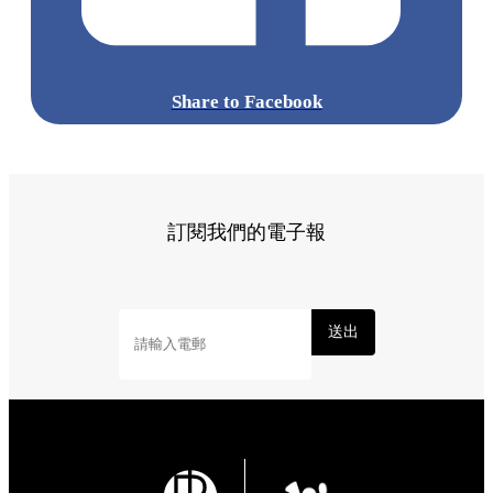
標籤:
Hong Kong
香港
葵廣美食
葵芳好去處
葵芳 / 青衣
葵
涌廣場
葵廣掃街
香港平民美食
慧食貓
鳩戟
呦呦鹿鳴布丁
燒