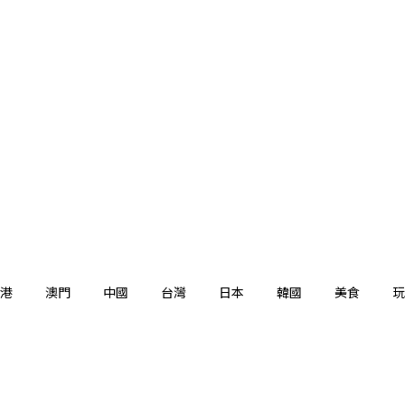
港
澳門
中國
台灣
日本
韓國
美食
玩