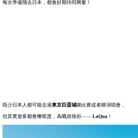
每次準備飛去日本，都會好期待同興奮！
唔少日本人都可能去過
東京巨蛋城
睇比賽或者睇演唱會，
但其實遊客都會嚟呢度，為嘅就係佢——
LaQua
！