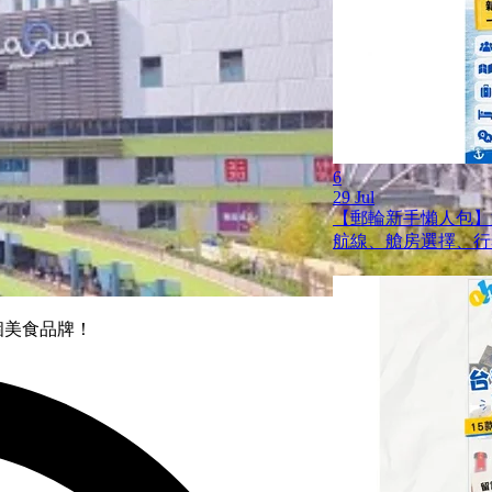
6
29 Jul
【郵輪新手懶人包】
航線、艙房選擇、行
個美食品牌！