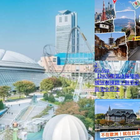
2
05 Aug
【2026獨遊終極指南
獨旅都揀錯？新手必
與安全貼士