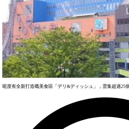
呢度有全新打造嘅美食區「デリ&ディッシュ」，雲集超過25