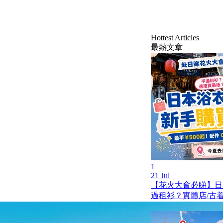
Hottest Articles
最熱文章
1
21 Jul
【花火大會必睇】日
過租衫？實體店/古着