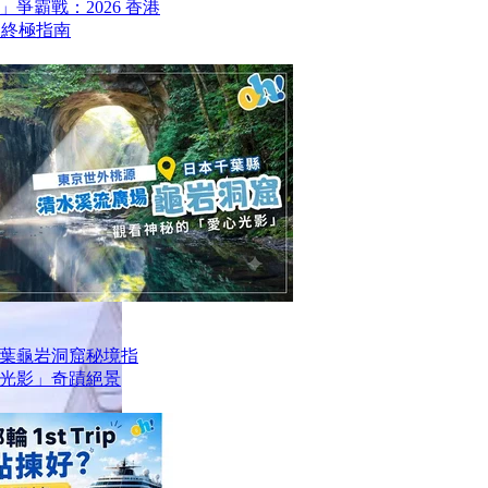
爭霸戰：2026 香港
6 終極指南
葉龜岩洞窟秘境指
光影」奇蹟絕景