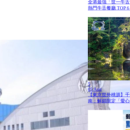
全港最強「世一牛舌」
熱門牛舌餐廳 TOP 
5
05 Aug
【東京世外桃源】千
南：解鎖限定「愛心