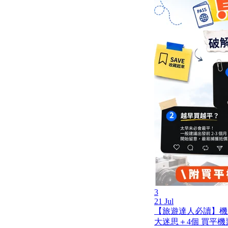
3
21 Jul
【旅遊達人必讀】機
大迷思＋4個 買平機