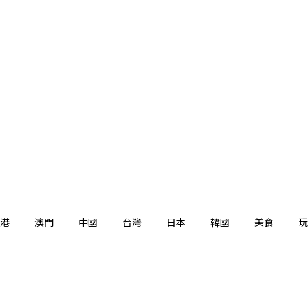
港
澳門
中國
台灣
日本
韓國
美食
玩