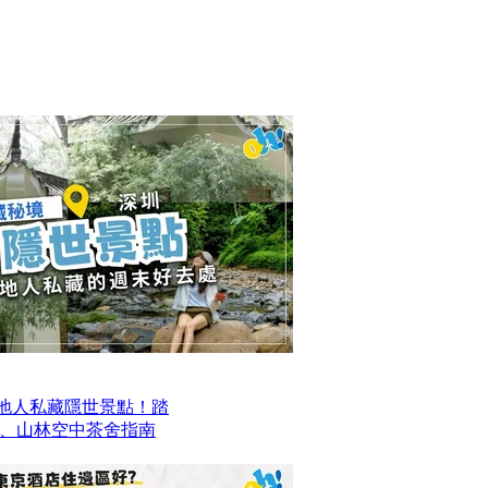
本地人私藏隱世景點！踏
、山林空中茶舍指南