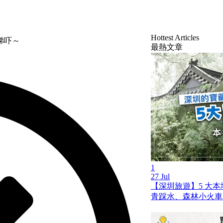
Hottest Articles
睇吓～
最熱文章
1
27 Jul
【深圳旅遊】5 大
青踩水、森林小火車