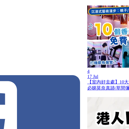
4
17 Jul
【室內好去處】10
必睇莫奈真跡/草間彌