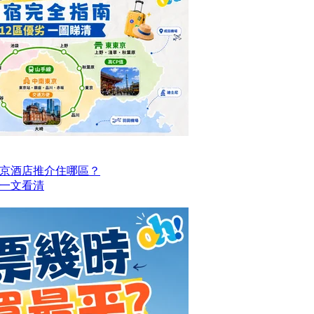
京酒店推介住哪區？
點一文看清