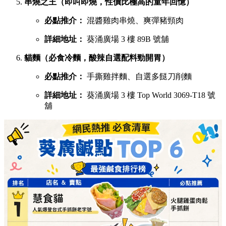
詳細地址：
葵涌廣場 1 樓 B01C 號舖
宇治初時（老闆苦研7年秘製宇治酸辣醬）
必點推介：
鯛魚濃湯粉絲、櫻花蝦蝦濃湯粉絲
詳細地址：
葵涌廣場 2 樓 C28 號舖
X2劉住您（每日用200-300隻蝦頭熬製特濃蝦湯）
必點推介：
最強蝦湯拉麵、牡蠣沙白蝦湯拉麵
詳細地址：
葵涌廣場 3 樓 Top World 3069-T20 號
舖
煮你隻蜆（主打新鮮吐沙大蜆，湯底鮮味十足）
必點推介：
白酒牛油大光麵、台式沙茶濃湯花甲
粉
詳細地址：
葵涌廣場 3 樓 Top World 3069-T11 號
舖
串燒之王（即叫即燒，性價比極高的童年回憶）