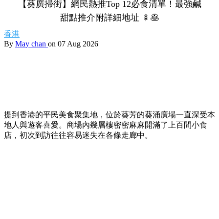
【葵廣掃街】網民熱推Top 12必食清單！最強鹹