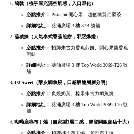
葵廣最強甜品 TOP 6 排行榜
吃完鹹食，當然要預留胃部空間品嚐甜品。以下是網民極力推
薦的六大甜點名單：
鳩戟（梳乎厘充滿空氣感，入口即化）