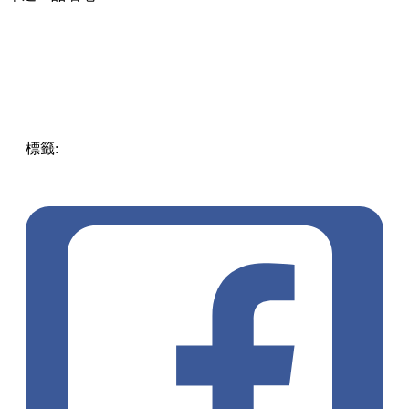
準備好你的胃口，這個週末就出發前往葵涌廣場，跟著這份清
單逐一品嚐吧！