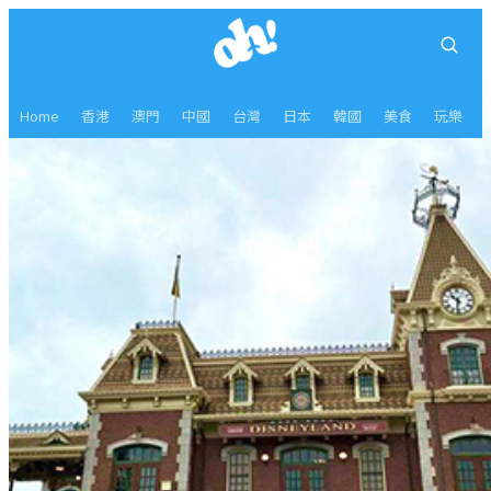
Home
香港
澳門
中國
台灣
日本
韓國
美食
玩樂