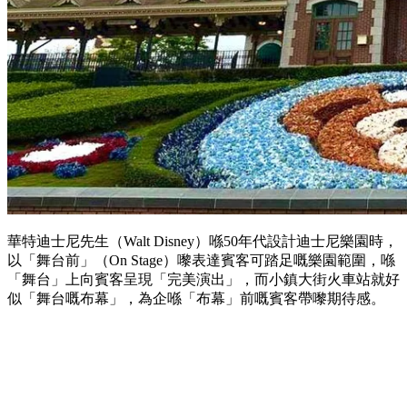
華特迪士尼先生（Walt Disney）喺50年代設計迪士尼樂園時，
以「舞台前」（On Stage）嚟表達賓客可踏足嘅樂園範圍，喺
「舞台」上向賓客呈現「完美演出」，而小鎮大街火車站就好
似「舞台嘅布幕」，為企喺「布幕」前嘅賓客帶嚟期待感。