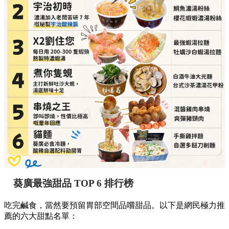
必點推介：
混醬雞肉串燒、爽彈豬頸肉
詳細地址：
葵涌廣場 3 樓 89B 號舖
貓麵（必食冷麵，酸辣自選配料勁開胃）
必點推介：
手撕雞拌麵、自選多餸刀削麵
詳細地址：
葵涌廣場 3 樓 Top World 3069-T18 號
舖