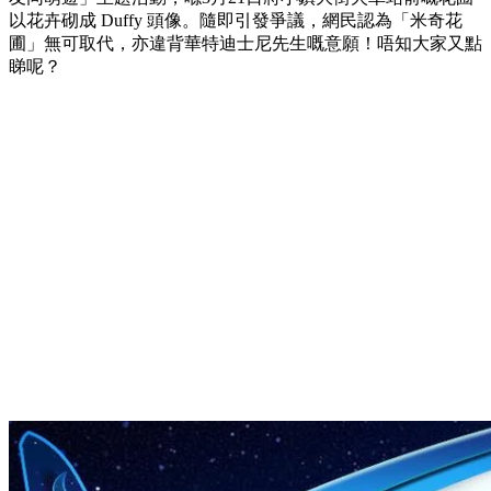
以花卉砌成 Duffy 頭像。隨即引發爭議，網民認為「米奇花
圃」無可取代，亦違背華特迪士尼先生嘅意願！唔知大家又點
睇呢？