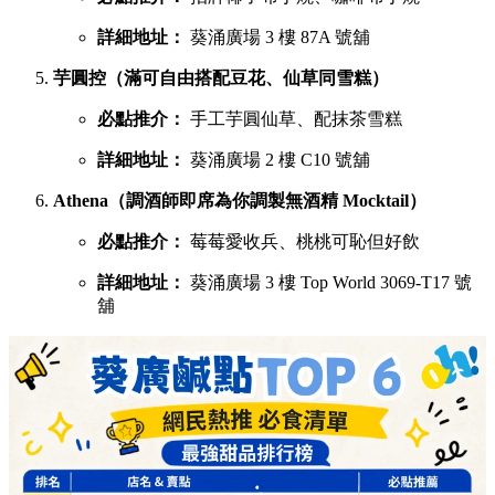
必點推介：
Pistachio開心果、超低糖質伯爵茶
詳細地址：
葵涌廣場 3 樓 87B 號舖
蕉積妹（人氣泰式香蕉煎餅，邪惡爆燈）
必點推介：
招牌朱古力香蕉煎餅、開心果醬香蕉
煎餅
詳細地址：
葵涌廣場 3 樓 Top World 3069-T26 號
舖
1/2 Sweet（酥皮鯛魚燒，口感酥脆層層分明）
必點推介：
炙燒奶黃、榛果朱古力鯛魚燒
詳細地址：
葵涌廣場 3 樓 Top World 3069-T16 號
舖
呦呦鹿鳴布丁燒（自家製3層口感，曾登開飯熱店十大）
必點推介：
招牌椰子布丁燒、咖啡布丁燒