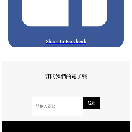
標籤:
Hong Kong
香港
葵廣美食
葵芳好去處
葵芳 / 青衣
葵
涌廣場
葵廣掃街
香港平民美食
慧食貓
鳩戟
呦呦鹿鳴布丁
燒