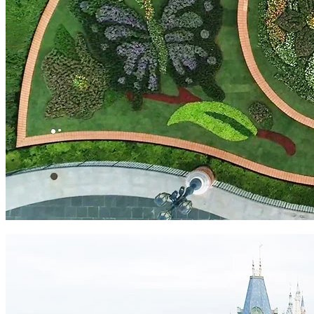
過去幾年，上海迪士尼樂園 為Duffy與好友主題活動，將正門
花圃以花卉分別砌成 Duffy 同埋 LinaBell 頭像。香港跟隨上海
嘅步伐，喺2023年推出「Duffy花圃」。大家又覺得「潮流」
可否取代「經典」呢？