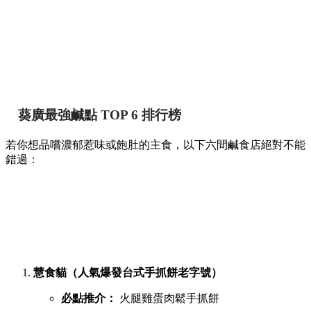
甜點推介附詳細地址 🍢🥞
香港
By
May chan
on 07 Aug 2026
提到香港的平民美食聚集地，位於葵芳的葵涌廣場一直深受本
地人與遊客喜愛。商場內幾層樓密密麻麻開滿了上百間小食
店，初次到訪往往容易迷失在各條走廊中。