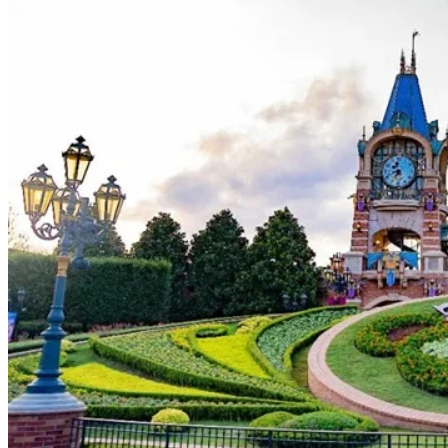
「米奇花圃」（Floral Mickey）所代表嘅意義亦突顯米奇喺迪
士尼王國嘅重要地位。正如 華特迪士尼先生 講過：「I only
hope that we never lose sight of one thing – that it was all started by
a mouse.」正因如此，「Floral Mickey」嘅傳統亦延伸至各地
迪士尼樂園嘅正門花圃。按照華特嘅意願，小鎮大街火車站前
嘅花圃以米奇老鼠作為主角。