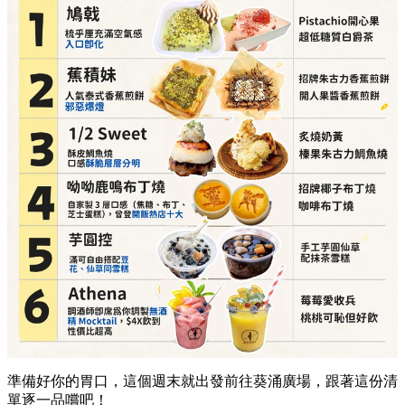
詳細地址：
葵涌廣場 3 樓 87A 號舖
芋圓控（滿可自由搭配豆花、仙草同雪糕）
必點推介：
手工芋圓仙草、配抹茶雪糕
詳細地址：
葵涌廣場 2 樓 C10 號舖
Athena（調酒師即席為你調製無酒精 Mocktail）
必點推介：
莓莓愛收兵、桃桃可恥但好飲
詳細地址：
葵涌廣場 3 樓 Top World 3069-T17 號
舖