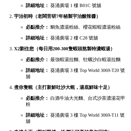
葵廣最強鹹點 TOP 6 排行榜
若你想品嚐濃郁惹味或飽肚的主食，以下六間鹹食店絕對不能
錯過：
慧食貓（人氣爆發台式手抓餅老字號）
必點推介：
火腿雞蛋肉鬆手抓餅