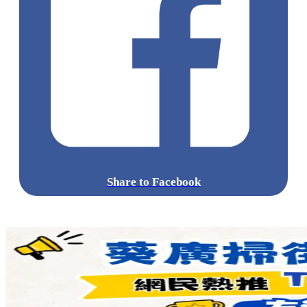
圖片及資料來源 :
Disney Magical Kingdom Blog
、香港迪士尼
樂園
點擊觀看全部相片:
標籤:
中文(繁)
香港
熱話
香港迪士尼
Disney
迪士尼樂園
Duffy
disneyland
迪士尼活動
米奇花圃