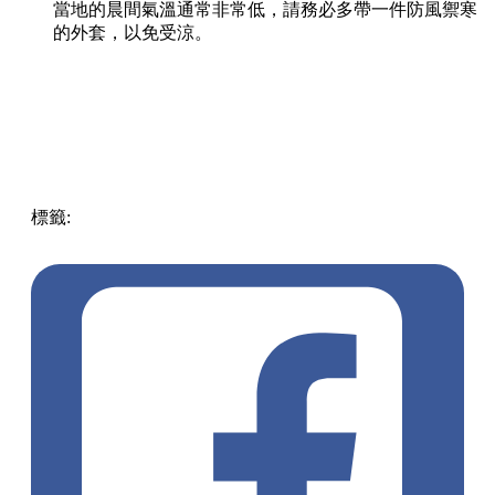
當地的晨間氣溫通常非常低，請務必多帶一件防風禦寒
的外套，以免受涼。
標籤:
Japan
日本
龜岩洞窟
日本旅遊攻略
千葉景點
清水溪
流廣場
愛心光影
東京近郊秘境
絕景攝影
日本秘境推薦