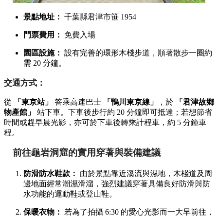
景點地址：
千葉縣君津市笹 1954
門票費用：
免費入場
園區設施：
設有完善的環形木棧步道，順著散步一圈約
需 20 分鐘。
交通方式：
從
「東京站」
答乘高速巴士
「鴨川東京線」
，於
「君津故鄉
物產館」
站下車。下車後步行約 20 分鐘即可抵達；若想節省
時間或趕早晨光影，亦可於下車後轉乘計程車，約 5 分鐘車
程。
前往龜岩洞窟的實用穿著與裝備建議
防滑防水鞋款：
由於景點靠近溪流與濕地，木棧道及周
邊地面經常潮濕滑溜，強烈建議穿著具備良好防滑與防
水功能的運動鞋或登山鞋。
保暖衣物：
若為了拍攝 6:30 的愛心光影而一大早前往，