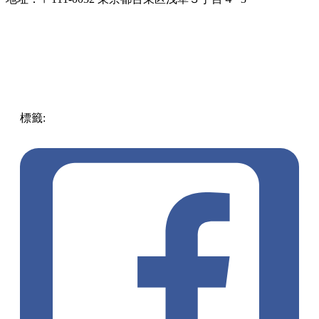
標籤:
中文(繁)
美食
日本
日本
日本美食
東京
抹茶控
淺草
抹
茶糰子