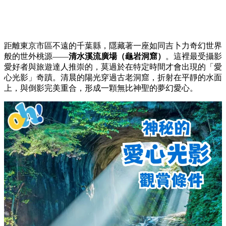
距離東京市區不遠的千葉縣，隱藏著一座如同吉卜力奇幻世界
般的世外桃源——
清水溪流廣場（龜岩洞窟）
。這裡最受攝影
愛好者與旅遊達人推崇的，莫過於在特定時間才會出現的「愛
心光影」奇蹟。清晨的陽光穿過古老洞窟，折射在平靜的水面
上，與倒影完美重合，形成一顆無比神聖的夢幻愛心。