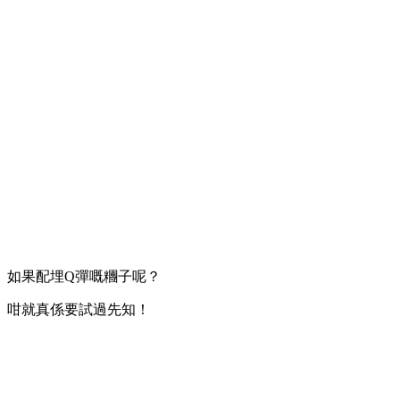
如果配埋Q彈嘅糰子呢？
咁就真係要試過先知！