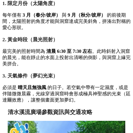
1. 限定月份（太陽角度）
每年僅有
3 月（春分/彼岸）
與
9 月（秋分/彼岸）
的前後期
間，太陽照射的角度才能與洞窟達成完美斜角，拼湊出對稱的
愛心形狀。
2. 黃金時段（晨光照射）
最完美的照射時間為
清晨 6:30 至 7:30 左右
。此時斜射入洞窟
的晨光，能在靜止的水面上投射出清晰的倒影，與洞窟上緣完
美拼合。
3. 天氣條件（夢幻光束）
必須是
晴天且無強風
的日子。若空氣中帶有一定濕度，或是
伴隨微微晨霧，光線穿過洞窟時會形成極具神聖感的光束（廷
達爾效應），讓整個畫面更加夢幻。
清水溪流廣場參觀資訊與交通攻略