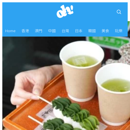
Home
香港
澳門
中國
台灣
日本
韓國
美食
玩樂