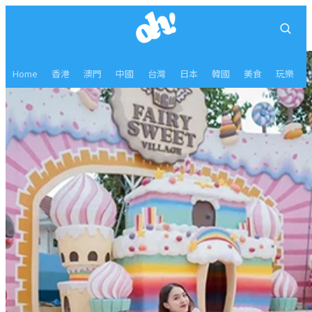
Home
香港
澳門
中國
台灣
日本
韓國
美食
玩樂