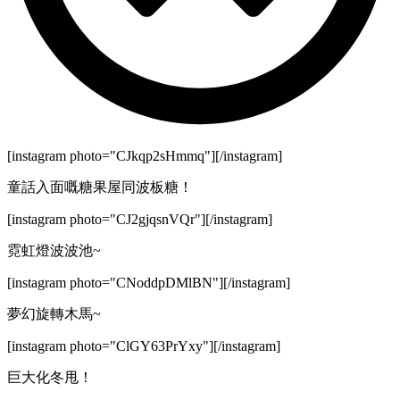
[instagram photo="CJkqp2sHmmq"][/instagram]
童話入面嘅糖果屋同波板糖！
[instagram photo="CJ2gjqsnVQr"][/instagram]
霓虹燈波波池~
[instagram photo="CNoddpDMlBN"][/instagram]
夢幻旋轉木馬~
[instagram photo="ClGY63PrYxy"][/instagram]
巨大化冬甩！