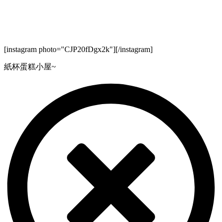
[instagram photo="CJP20fDgx2k"][/instagram]
紙杯蛋糕小屋~