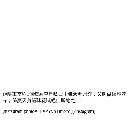
距離東京約1個鐘頭車程嘅日本鎌倉明月院，又叫做繡球花
寺，係夏天賞繡球花嘅絕佳勝地之一!
[instagram photo="ByPYvhTlmSp"][/instagram]