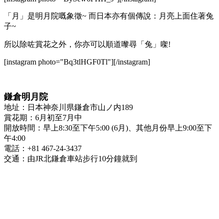
「月」是明月院嘅象徵~ 而日本亦有個傳說：月亮上面住著兔
子~
所以除咗賞花之外，你亦可以順道嚟尋「兔」㗎!
[instagram photo="Bq3tlHGF0Tl"][/instagram]
鎌倉明月院
地址：日本神奈川県鎌倉市山ノ内189
賞花期：6月初至7月中
開放時間：早上8:30至下午5:00 (6月)、其他月份早上9:00至下
午4:00
電話：+81 467-24-3437
交通：由JR北鎌倉車站步行10分鐘就到