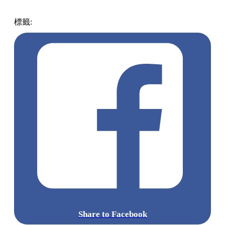
標籤:
中文(繁)
玩樂
日本
日本
東京
花
繡球花
鎌倉
明月院
Share to Facebook