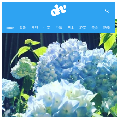
Home
香港
澳門
中國
台灣
日本
韓國
美食
玩樂