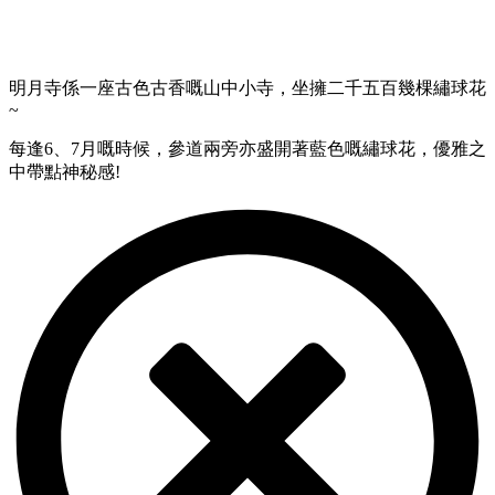
明月寺係一座古色古香嘅山中小寺，坐擁二千五百幾棵繡球花
~
每逢6、7月嘅時候，參道兩旁亦盛開著藍色嘅繡球花，優雅之
中帶點神秘感!