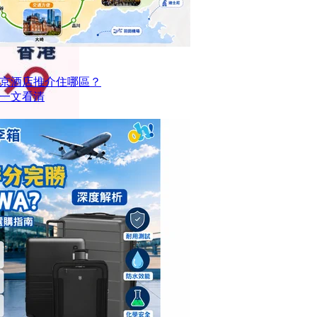
京酒店推介住哪區？
點一文看清