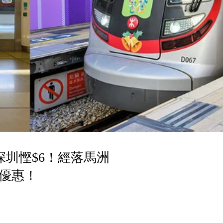
深圳慳$6！經落馬洲
優惠！