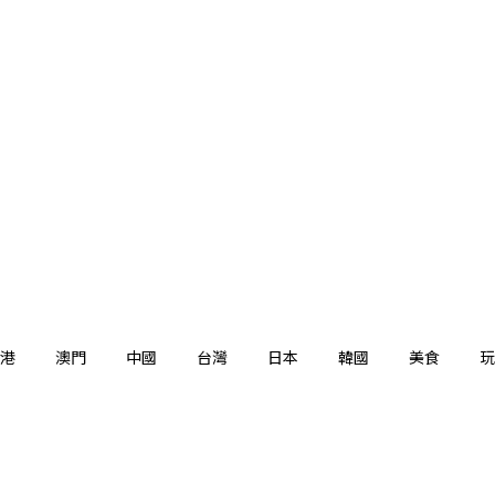
港
澳門
中國
台灣
日本
韓國
美食
玩