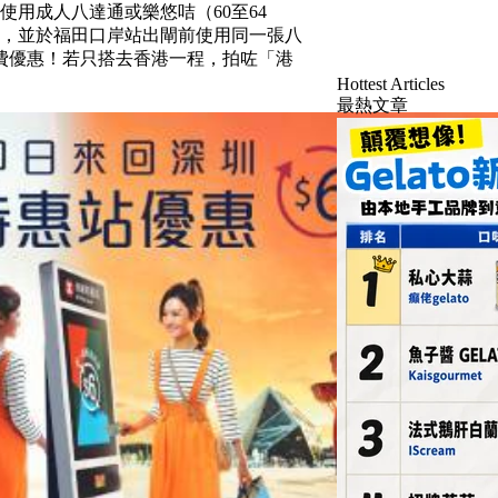
，使用成人八達通或樂悠咭（60至64
綫，並於福田口岸站出閘前使用同一張八
費優惠！若只搭去香港一程，拍咗「港
Hottest Articles
最熱文章