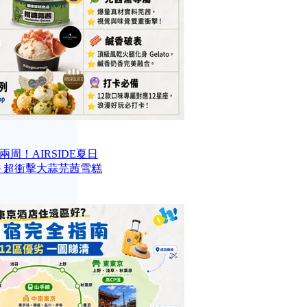
周！AIRSIDE夏日
款甜品＋超衝擊大蒜芫茜雪糕