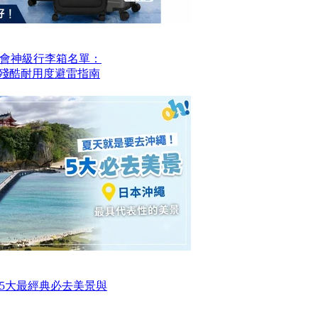
會神級行李箱名單：
？殘酷耐用度避雷指南
5大最經典必去美景與