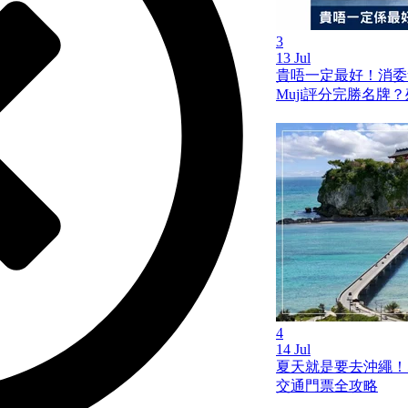
3
13 Jul
貴唔一定最好！消委
Muji評分完勝名牌
4
14 Jul
夏天就是要去沖繩！
交通門票全攻略