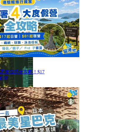
署度假營全攻略！$17
教學