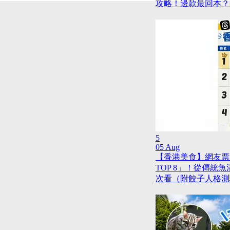
攻略！邊款最回本？
5
05 Aug
【香港美食】網友票
TOP 8」！從傳統
次看（附餃子人格測