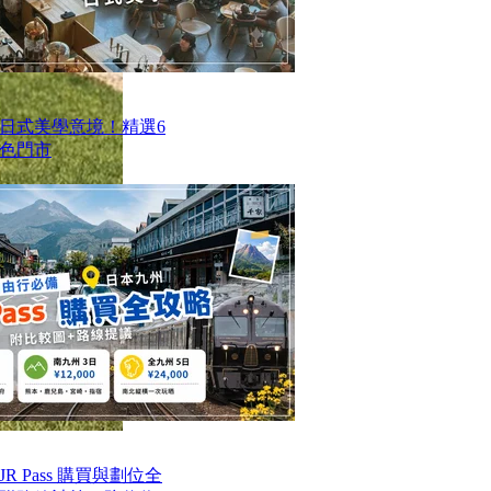
日式美學意境！精選6
色門市
 Pass 購買與劃位全