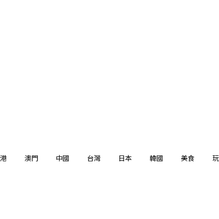
港
澳門
中國
台灣
日本
韓國
美食
玩