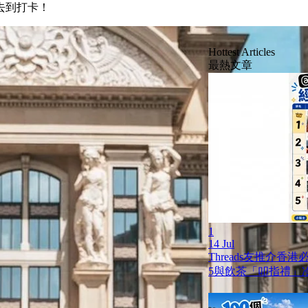
去到打卡！
Hottest Articles
最熱文章
1
14 Jul
Threads友推介香
5與飲茶「叩指禮」