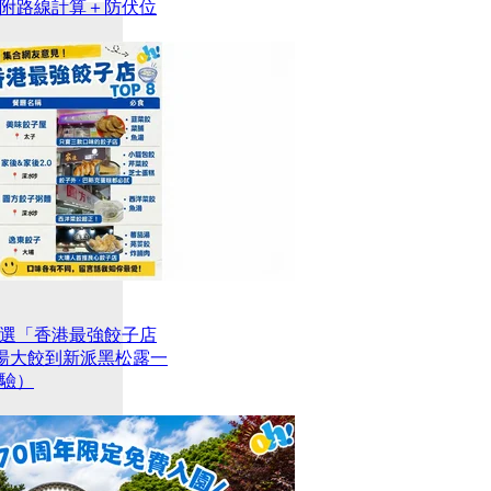
附路線計算＋防伏位
選「香港最強餃子店
魚湯大餃到新派黑松露一
驗）