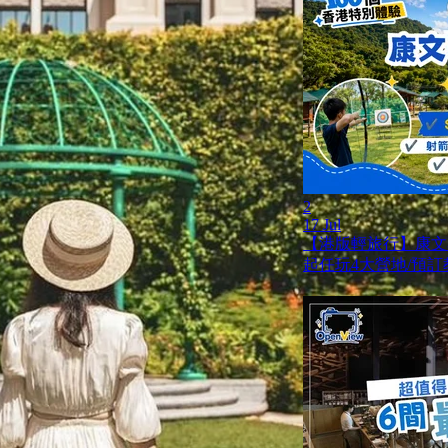
2
17 Jul
【港版輕旅行】康文
起任玩4大營地/預訂