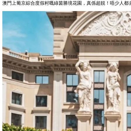
澳門上葡京綜合度假村嘅綠茵勝境花園，真係超靚！唔少人都