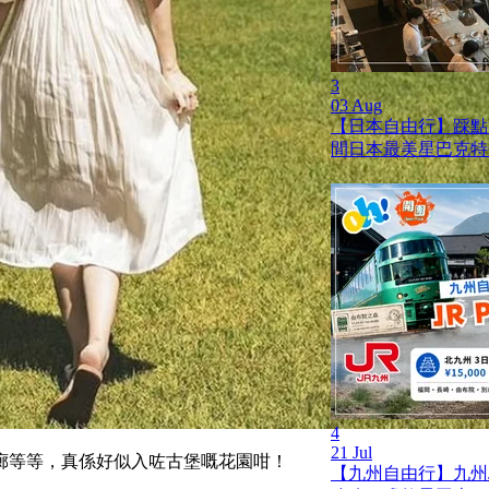
3
03 Aug
【日本自由行】踩點
間日本最美星巴克特
4
21 Jul
廊等等，真係好似入咗古堡嘅花園咁！
【九州自由行】九州JR