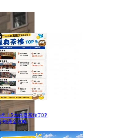
港必吃！5大經典茶樓TOP
冷知識全攻略