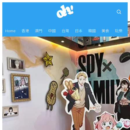
Home
香港
澳門
中國
台灣
日本
韓國
美食
玩樂