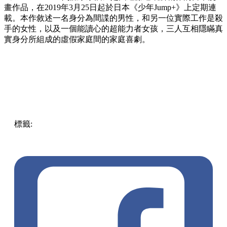
畫作品，在2019年3月25日起於日本《少年Jump+》上定期連
載。本作敘述一名身分為間諜的男性，和另一位實際工作是殺
手的女性，以及一個能讀心的超能力者女孩，三人互相隱瞞真
實身分所組成的虛假家庭間的家庭喜劇。
標籤:
中文(繁)
香港
香港
玩樂
打卡
香港好去處
銅鑼灣
動畫
銅鑼灣好去處
灣仔 / 銅鑼灣 / 大坑
精品
便利店
間諜家家酒
SPY x FAMILY
ok便利店
安妮亞