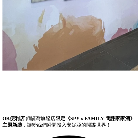
OK
便利店
銅鑼灣旗艦店
限定《
SPY x FAMILY
間諜家家酒》
主題新裝
，讓粉絲們瞬間投入安妮亞的間諜世界！