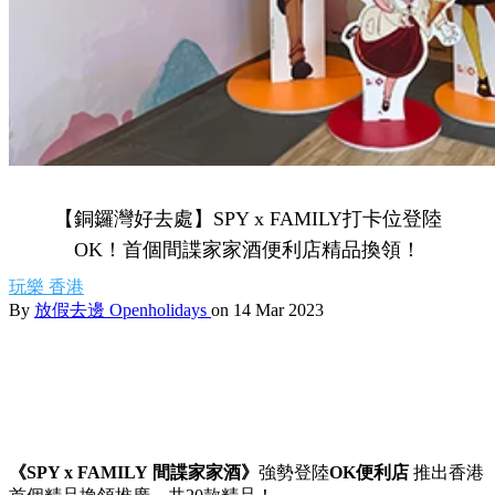
【銅鑼灣好去處】SPY x FAMILY打卡位登陸
OK！首個間諜家家酒便利店精品換領！
玩樂
香港
By
放假去邊 Openholidays
on 14 Mar 2023
《
SPY x FAMILY
間諜家家酒》
強勢登陸
OK
便利店
推出香港