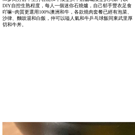
DIY自控生熟程度，每人一個迷你石燒爐，自己郁手豐衣足食
吖嘛~肉質更選用100%澳洲和牛，各款燒肉套餐已經有泡菜、
沙律、麵豉湯和白飯，仲可以嗌人氣和牛乒乓球飯同東武里厚
切和牛丼。