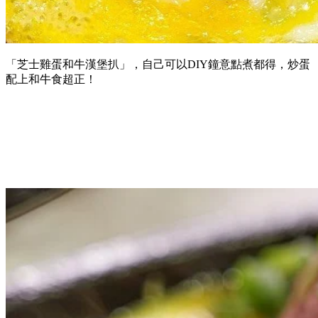
「芝士雞蛋和牛漢堡扒」，自己可以DIY鐘意點煮都得，炒蛋
配上和牛食超正！