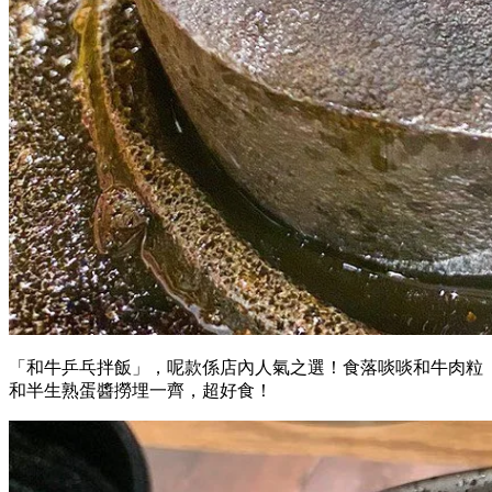
「和牛乒乓拌飯」，呢款係店內人氣之選！食落啖啖和牛肉粒
和半生熟蛋醬撈埋一齊，超好食！