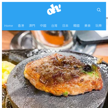
Home
香港
澳門
中國
台灣
日本
韓國
美食
玩樂