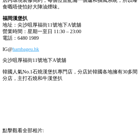
店內環境裝修簡約，每個位置配備一個爐和抽風系統，所以嚟
食嘅唔使怕好大陣油煙味。
福岡漢堡扒
地址：尖沙咀厚福街11號地下A號舖
營業時間：星期一至日 11:30 – 23:00
電話：6480 1989
IG@
hambageu.hk
尖沙咀厚福街11號地下A號舖
韓國人氣No.1石燒漢堡扒專門店，分店於韓國各地擁有30多間
分店，主打石燒和牛漢堡扒
點擊觀看全部相片: