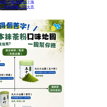
00住一晚水族館？海
」預約攻略、三大亮