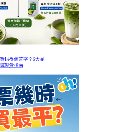
買錯得個苦字？6大品
購現貨指南