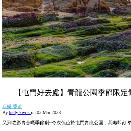
【屯門好去處】青龍公園季節限定
玩樂
香港
By
kelly kwok
on 02 Mar 2023
又到咗影青苔嘅季節喇~今次係位於屯門青龍公園，我哋即刻