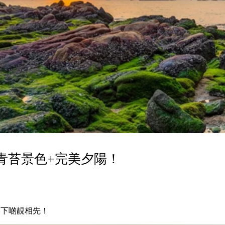
青苔景色+完美夕陽！
睇下啲靚相先！