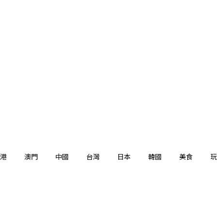
港
澳門
中國
台灣
日本
韓國
美食
玩