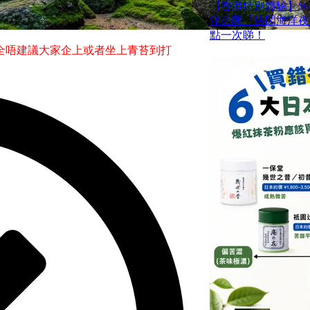
【香港特別體驗】$6
洋公園「快閃海洋夜
點一次睇！
全唔建議大家企上或者坐上青苔到打