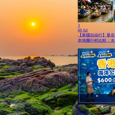
3
09 Jul
【泰國自由行】曼谷
本地團行程比較：水
4
29 Jul