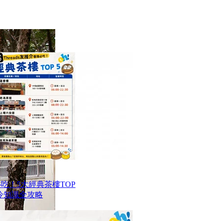
港必吃！5大經典茶樓TOP
冷知識全攻略