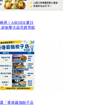
周！AIRSIDE夏日
款甜品＋超衝擊大蒜芫茜雪糕
選「香港最強餃子店