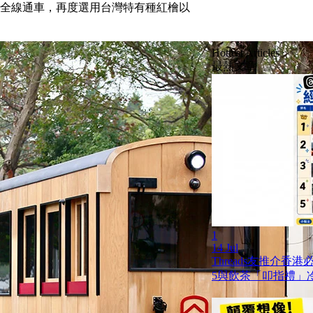
今年全線通車，再度選用台灣特有種紅檜以
！
Hottest Articles
最熱文章
1
14 Jul
Threads友推介香
5與飲茶「叩指禮」