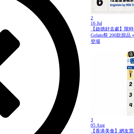
2
16 Jul
【啟德好去處】限時兩
Gelato祭 200
登場
3
05 Aug
【香港美食】網友票