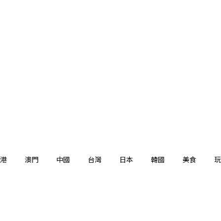
港
澳門
中國
台灣
日本
韓國
美食
玩