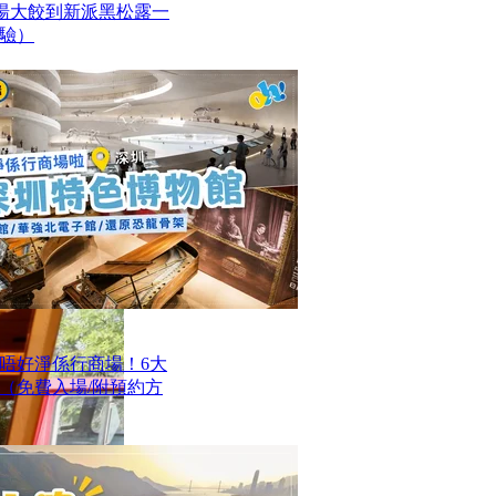
魚湯大餃到新派黑松露一
驗）
唔好淨係行商場！6大
（免費入場/附預約方