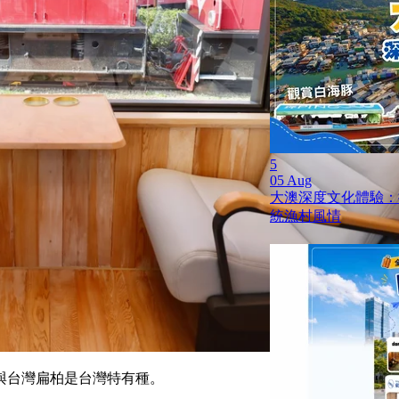
5
05 Aug
大澳深度文化體驗：
統漁村風情
與台灣扁柏是台灣特有種。