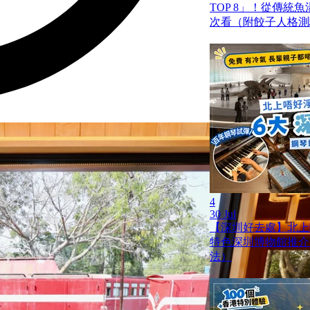
TOP 8」！從傳統
次看（附餃子人格測
4
30 Jul
【深圳好去處】北上
特色深圳博物館推介
法）