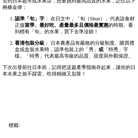
去到日本超市或水果店，想要挑到最高品質的水果，記住以下
兩條金律：
認準「旬」字
： 在日文中，「旬（Shun）」代表該食材
正值
當季、最好吃、產量最多且價格最實惠
的時期。看
到標有「旬」的水果，買下去準沒錯！
看清包裝分級
： 日本農產品有嚴格的分級制度。購買禮
盒或盒裝水果時，認準包裝上的「秀」
或
「特秀」字
樣。「特秀」代表最高等級的品質、甜度與外觀保證。
下次出發前往日本前，記得把這篇產季指南存起來，讓你的日
本水果之旅不踩雷、吃得精緻又划算！
標籤:
Food
Japan
日本
日本美食
熱話
日本旅遊
日本自由行
日本水果
日本當造水果
岡山晴王
日本水蜜桃
日本草莓
日