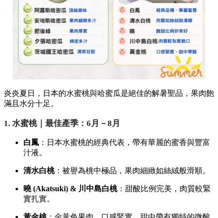
炎炎夏日，日本的水蜜桃與哈蜜瓜是絕佳的解暑聖品，果肉飽
滿且水分十足。
1. 水蜜桃｜最佳產季：6月－8月
白鳳
：日本水蜜桃的經典代表，帶有華麗的蜜香與豐富
汁液。
清水白桃
：被譽為桃中極品，果肉細緻如絲絨般滑順。
曉 (Akatsuki) & 川中島白桃
：甜酸比例完美，肉質較緊
實扎實。
黃金桃
：金黃色果肉，口感緊實，甜中帶有獨特的微酸