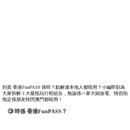
到底 香港FunPASS 係咩？點解連本地人都啱用？小編即刻為
大家拆解 3 大最抵玩行程組合，無論係一家大細放電、情侶拍
拖定係朋友快閃澳門都啱用！
🧐 咩係 香港FunPASS？