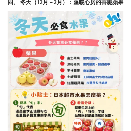
四、 冬天（12月－2月）：溫暖心房的香脆蘋果