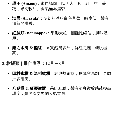
甜王 (Amaou)
：來自福岡，以「大、圓、紅、甜」著
稱，果肉軟甜、香氣極為濃郁。
淡雪 (Awayuki)
：夢幻的淡粉白色草莓，酸度低、帶有
清新的甜香。
紅臉頰 (Benihoppe)
：果形大粒，甜酸比絕佳，風味濃
厚。
露之水滴 & 熊紅
：果實飽滿多汁，鮮紅亮麗，糖度極
高。
2. 柑橘類｜最佳產季：12月－3月
田村蜜柑 & 溫州蜜柑
：經典熱銷款，皮薄容易剝，果肉
汁多甜美。
八朔橘 & 紅麥當娜
：果肉細緻，帶有清爽微酸感或極高
甜度，是冬春交界的人氣首選。