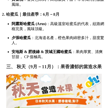
風味。
2. 哈蜜瓜｜最佳產季：6月－8月
阿露斯哈蜜瓜 (Arus)
：高級溫室哈蜜瓜的代表，紋路網
格完美，風味頂級。
夕張哈蜜瓜
：北海道名產，橙色果肉綿密多汁，甜度驚
人。
安地斯 & 肥後綠 & 茨城王國哈蜜瓜
：果肉厚實、清爽
甘甜， CP 值極高。
三、 秋天（9月－11月）：果香濃郁的當造水果