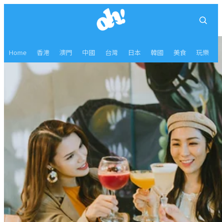
Home
香港
澳門
中國
台灣
日本
韓國
美食
玩樂