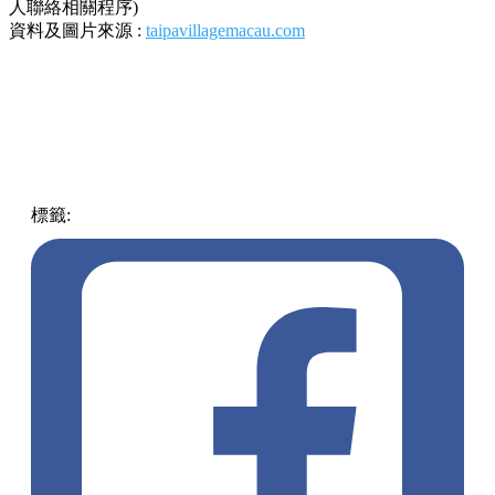
人聯絡相關程序)
資料及圖片來源 :
taipavillagemacau.com
標籤:
中文(繁)
澳門
澳門
酒店
熱話
優惠
免費
港人限定
氹仔