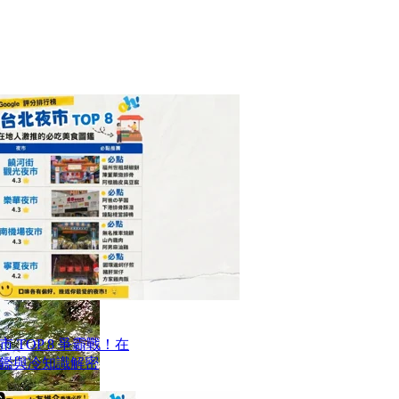
TOP 8 爭霸戰！在
鑑與冷知識解密