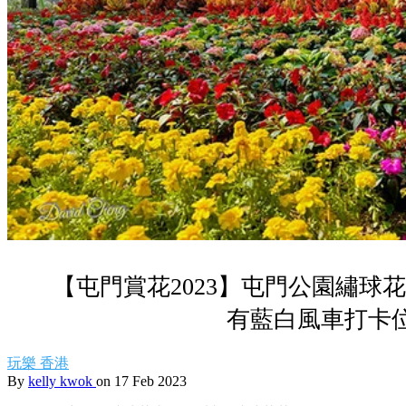
【屯門賞花2023】屯門公園繡球花
有藍白風車打卡
玩樂
香港
By
kelly kwok
on 17 Feb 2023