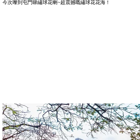
今次嚟到屯門睇繡球花喇~超震撼嘅繡球花花海！