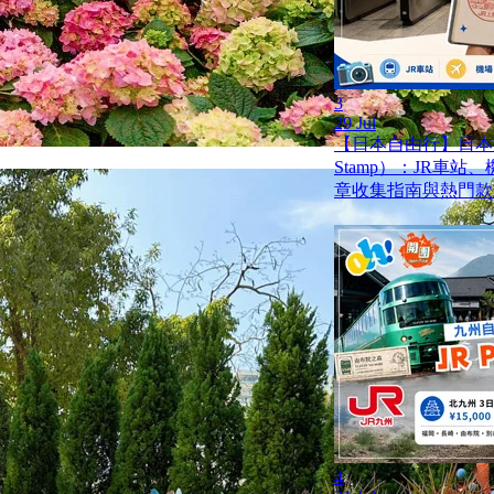
3
29 Jul
【日本自由行】日本蓋
Stamp）：JR車
章收集指南與熱門款
4