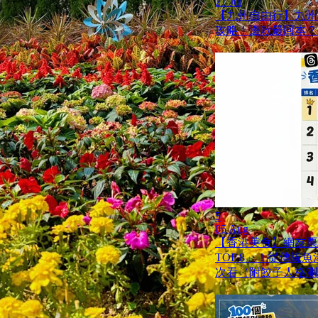
21 Jul
【九州自由行】九州JR
攻略！邊款最回本？
5
05 Aug
【香港美食】網友票
TOP 8」！從傳統
次看（附餃子人格測