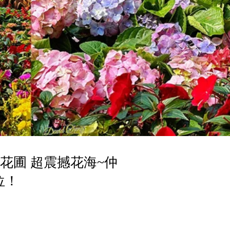
花圃 超震撼花海~仲
位！