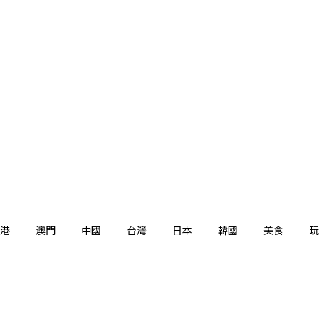
港
澳門
中國
台灣
日本
韓國
美食
玩