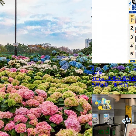
2
14 Jul
Threads友推介香
5與飲茶「叩指禮」