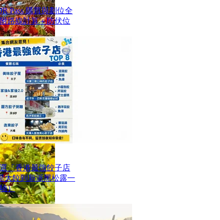
 Pass 購買與劃位全
附路線計算＋防伏位
選「香港最強餃子店
魚湯大餃到新派黑松露一
驗）