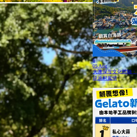
6
05 Aug
大澳深度文化體驗：
統漁村風情