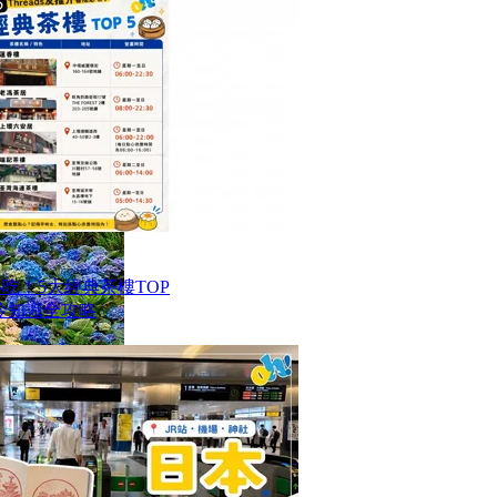
港必吃！5大經典茶樓TOP
冷知識全攻略