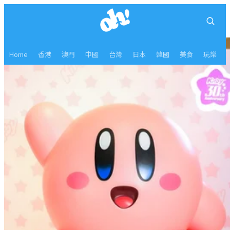
Home
香港
澳門
中國
台灣
日本
韓國
美食
玩樂