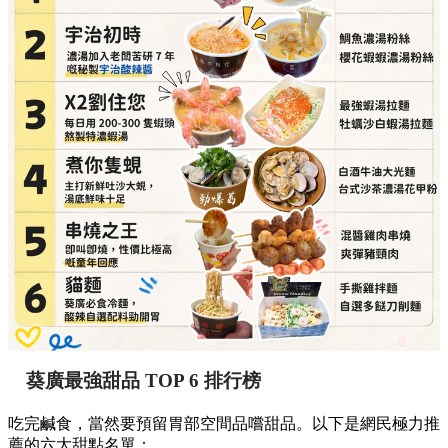
葵廣最強甜品 TOP 6 排行榜
吃完鹹食，當然要預留胃部空間品嚐甜品。以下是網民極力推
薦的六大甜點名單：