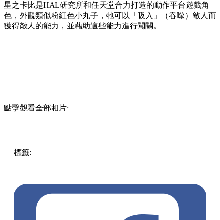
星之卡比是HAL研究所和任天堂合力打造的動作平台遊戲角
色，外觀類似粉紅色小丸子，牠可以「吸入」（吞噬）敵人而
獲得敵人的能力，並藉助這些能力進行闖關。
點擊觀看全部相片:
標籤:
中文(繁)
香港
香港
玩樂
香港好去處
尖沙咀好去處
尖
沙咀
尖沙咀 / 佐敦 / 油麻地
尖沙咀打卡
期間限定店
星之卡
比