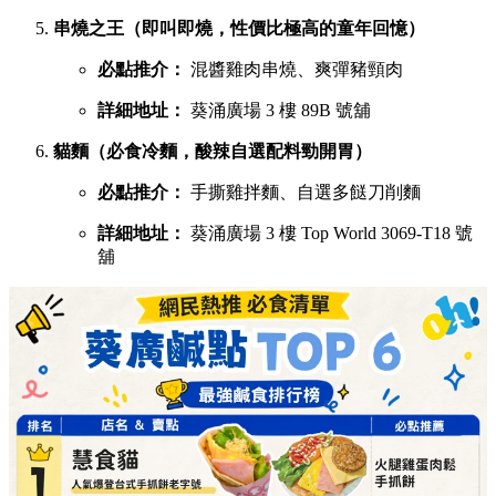
串燒之王（即叫即燒，性價比極高的童年回憶）
必點推介：
混醬雞肉串燒、爽彈豬頸肉
詳細地址：
葵涌廣場 3 樓 89B 號舖
貓麵（必食冷麵，酸辣自選配料勁開胃）
必點推介：
手撕雞拌麵、自選多餸刀削麵
詳細地址：
葵涌廣場 3 樓 Top World 3069-T18 號
舖