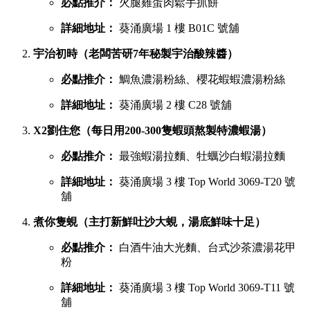
必點推介：
火腿雞蛋肉鬆手抓餅
詳細地址：
葵涌廣場 1 樓 B01C 號舖
宇治初時（老闆苦研7年秘製宇治酸辣醬）
必點推介：
鯛魚濃湯粉絲、櫻花蝦蝦濃湯粉絲
詳細地址：
葵涌廣場 2 樓 C28 號舖
X2劉住您（每日用200-300隻蝦頭熬製特濃蝦湯）
必點推介：
最強蝦湯拉麵、牡蠣沙白蝦湯拉麵
詳細地址：
葵涌廣場 3 樓 Top World 3069-T20 號
舖
煮你隻蜆（主打新鮮吐沙大蜆，湯底鮮味十足）
必點推介：
白酒牛油大光麵、台式沙茶濃湯花甲
粉
詳細地址：
葵涌廣場 3 樓 Top World 3069-T11 號
舖