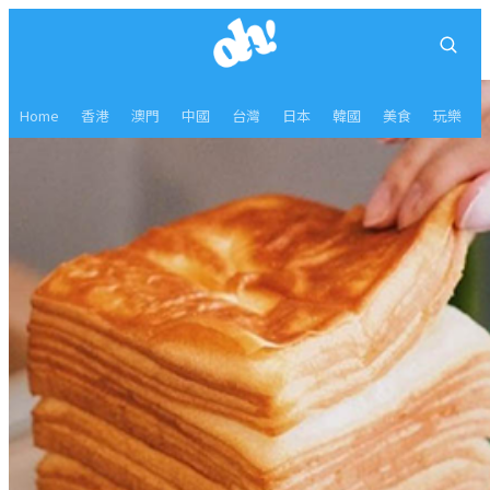
Home
香港
澳門
中國
台灣
日本
韓國
美食
玩樂