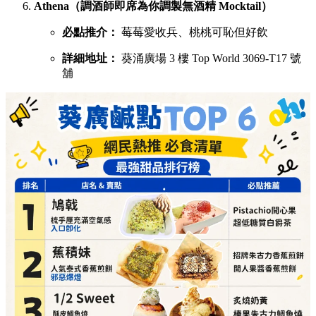
Athena（調酒師即席為你調製無酒精 Mocktail）
必點推介：
莓莓愛收兵、桃桃可恥但好飲
詳細地址：
葵涌廣場 3 樓 Top World 3069-T17 號
舖