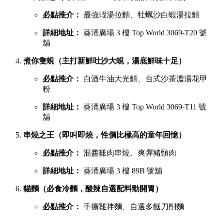
必點推介：
最強蝦湯拉麵、牡蠣沙白蝦湯拉麵
詳細地址：
葵涌廣場 3 樓 Top World 3069-T20 號
舖
煮你隻蜆（主打新鮮吐沙大蜆，湯底鮮味十足）
必點推介：
白酒牛油大光麵、台式沙茶濃湯花甲
粉
詳細地址：
葵涌廣場 3 樓 Top World 3069-T11 號
舖
串燒之王（即叫即燒，性價比極高的童年回憶）
必點推介：
混醬雞肉串燒、爽彈豬頸肉
詳細地址：
葵涌廣場 3 樓 89B 號舖
貓麵（必食冷麵，酸辣自選配料勁開胃）
必點推介：
手撕雞拌麵、自選多餸刀削麵