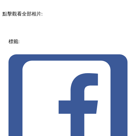
點擊觀看全部相片:
標籤:
中文(繁)
美食
香港
香港
美食
香港美食
麵包店
天后美
食
天后餐廳
天后
天后 / 北角
生吐司