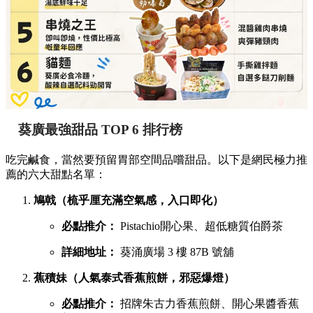
葵廣最強甜品 TOP 6 排行榜
吃完鹹食，當然要預留胃部空間品嚐甜品。以下是網民極力推
薦的六大甜點名單：
鳩戟（梳乎厘充滿空氣感，入口即化）
必點推介：
Pistachio開心果、超低糖質伯爵茶
詳細地址：
葵涌廣場 3 樓 87B 號舖
蕉積妹（人氣泰式香蕉煎餅，邪惡爆燈）
必點推介：
招牌朱古力香蕉煎餅、開心果醬香蕉