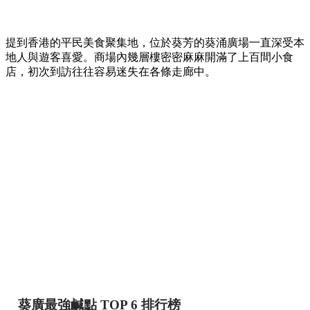
提到香港的平民美食聚集地，位於葵芳的葵涌廣場一直深受本
地人與遊客喜愛。商場內幾層樓密密麻麻開滿了上百間小食
店，初次到訪往往容易迷失在各條走廊中。
葵廣最強鹹點 TOP 6 排行榜