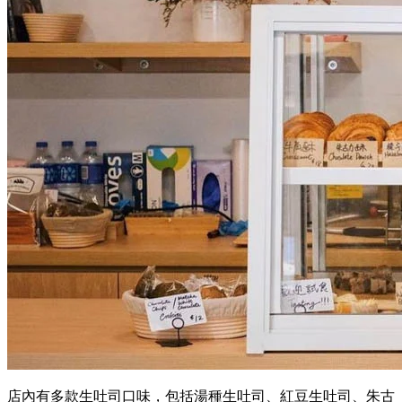
店內有多款生吐司口味，包括湯種生吐司、紅豆生吐司、朱古