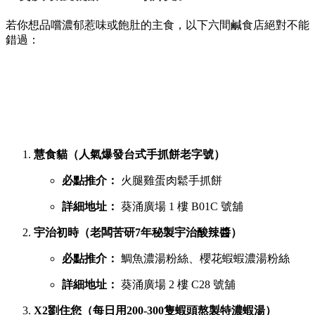
若你想品嚐濃郁惹味或飽肚的主食，以下六間鹹食店絕對不能
錯過：
慧食貓（人氣爆發台式手抓餅老字號）
必點推介：
火腿雞蛋肉鬆手抓餅
詳細地址：
葵涌廣場 1 樓 B01C 號舖
宇治初時（老闆苦研7年秘製宇治酸辣醬）
必點推介：
鯛魚濃湯粉絲、櫻花蝦蝦濃湯粉絲
詳細地址：
葵涌廣場 2 樓 C28 號舖
X2劉住您（每日用200-300隻蝦頭熬製特濃蝦湯）