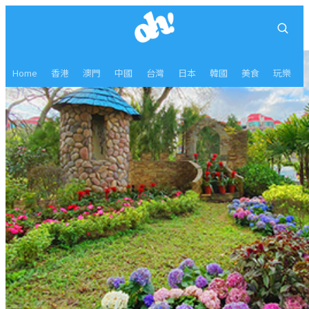
Home
香港
澳門
中國
台灣
日本
韓國
美食
玩樂