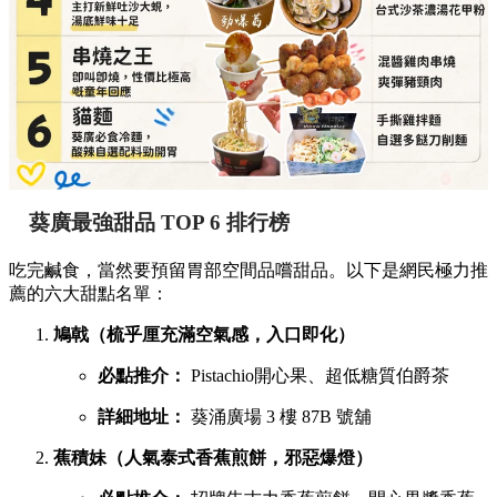
葵廣最強甜品 TOP 6 排行榜
吃完鹹食，當然要預留胃部空間品嚐甜品。以下是網民極力推
薦的六大甜點名單：
鳩戟（梳乎厘充滿空氣感，入口即化）
必點推介：
Pistachio開心果、超低糖質伯爵茶
詳細地址：
葵涌廣場 3 樓 87B 號舖
蕉積妹（人氣泰式香蕉煎餅，邪惡爆燈）