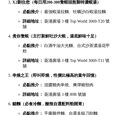
X2劉住您（每日用200-300隻蝦頭熬製特濃蝦湯）
必點推介：
最強蝦湯拉麵、牡蠣沙白蝦湯拉麵
詳細地址：
葵涌廣場 3 樓 Top World 3069-T20 號
舖
煮你隻蜆（主打新鮮吐沙大蜆，湯底鮮味十足）
必點推介：
白酒牛油大光麵、台式沙茶濃湯花甲
粉
詳細地址：
葵涌廣場 3 樓 Top World 3069-T11 號
舖
串燒之王（即叫即燒，性價比極高的童年回憶）
必點推介：
混醬雞肉串燒、爽彈豬頸肉
詳細地址：
葵涌廣場 3 樓 89B 號舖
貓麵（必食冷麵，酸辣自選配料勁開胃）
必點推介：
手撕雞拌麵、自選多餸刀削麵