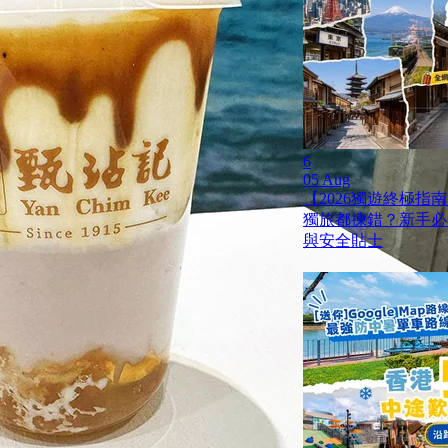
6
05 Aug
【2026獨遊終極指南
獨旅都揀錯？新手必
與安全貼士