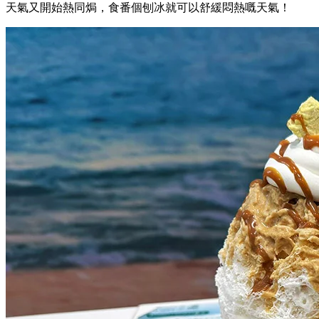
天氣又開始熱同焗，食番個刨冰就可以舒緩悶熱嘅天氣！