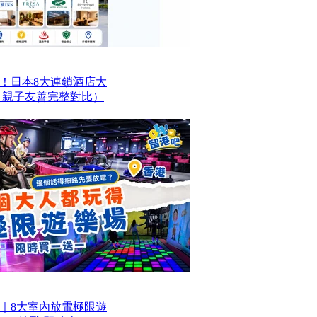
！日本8大連鎖酒店大
、親子友善完整對比）
｜8大室內放電極限遊