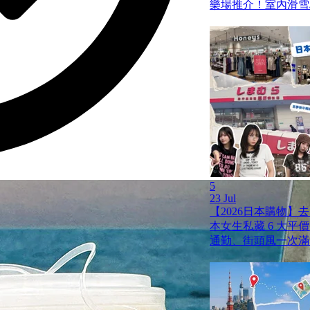
樂場推介！室內滑雪/
5
23 Jul
【2026日本購物】
本女生私藏 6 大平
通勤、街頭風一次滿