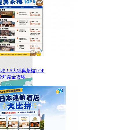
港必吃！5大經典茶樓TOP
冷知識全攻略