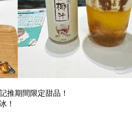
沾記推期間限定甜品！
冰！