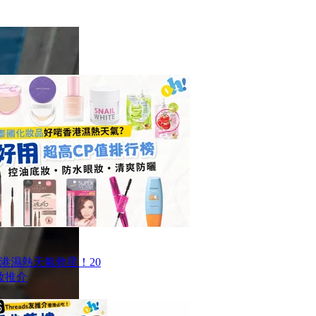
香港濕熱天氣救星！20
妝推介