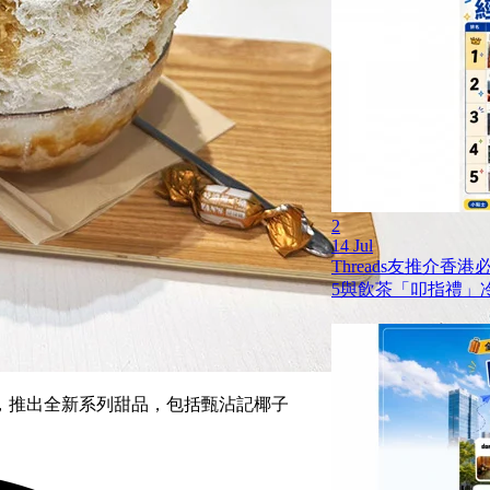
2
14 Jul
Threads友推介香
5與飲茶「叩指禮」
，推出全新系列甜品，包括甄沾記椰子