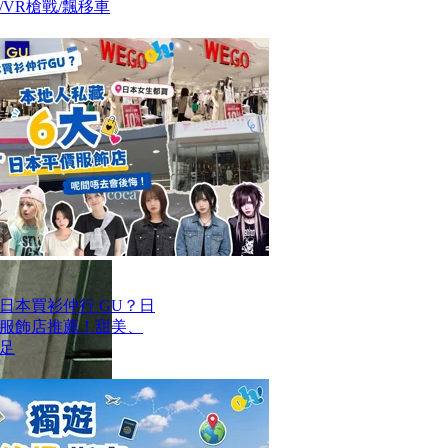
VR槍戰/飄移車
去日本買衫仲行 GU？日
價服飾店推薦！甜美、
足