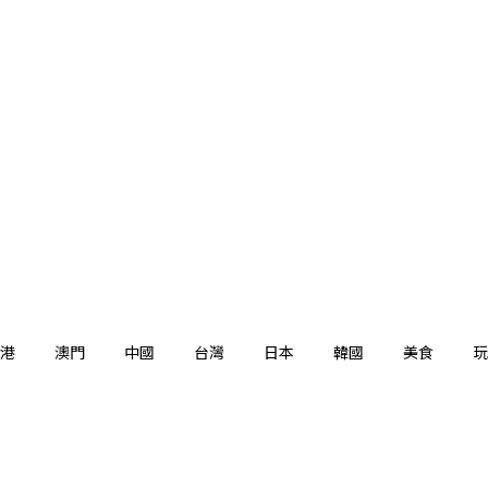
港
澳門
中國
台灣
日本
韓國
美食
玩