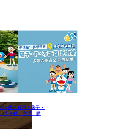
啦A夢迷必訪！藤子・
─ 3大亮點、交通、購