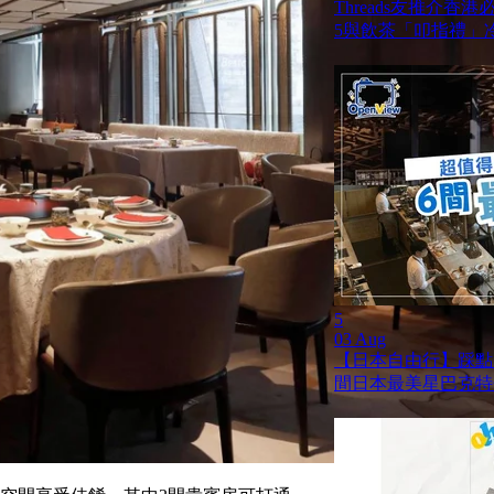
Threads友推介香
5與飲茶「叩指禮」
5
03 Aug
【日本自由行】踩點
間日本最美星巴克特