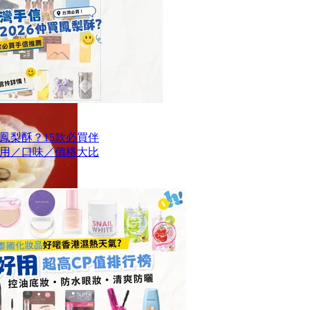
買鳳梨酥？15款必買伴
用／口味／價格大比