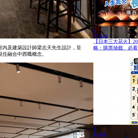
3
05 Aug
【日本三大花火】20
室內及建築設計師梁志天先生設計，呈
略：購票抽籤、必看
現住融合中西嘅概念。
4
14 Jul