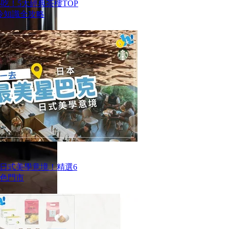
港必吃！5大經典茶樓TOP
冷知識全攻略
日式美學意境！精選6
色門市