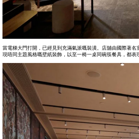
當電梯大門打開，已經見到充滿氣派嘅裝潢。店舖由國際著名
現唔同主題風格嘅壁紙裝飾，以至一椅一桌同碗筷餐具，都表