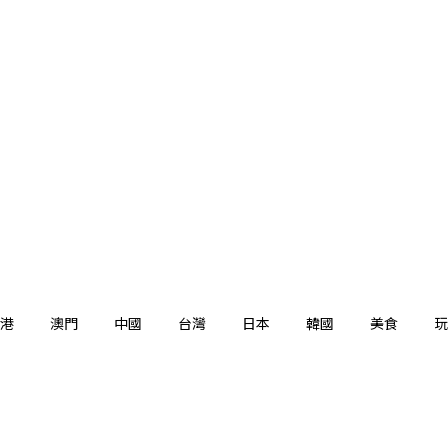
港
澳門
中國
台灣
日本
韓國
美食
玩