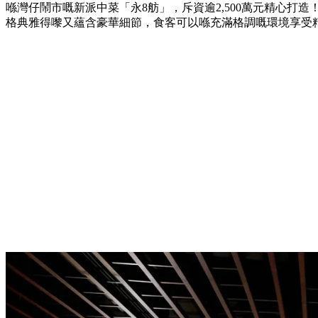
喺灣仔鬧市嘅新派中菜「永8舫」，斥資逾2,500萬元精心打
格典雅得嚟又蘊含豪華細節，食客可以喺充滿格調嘅環境享受