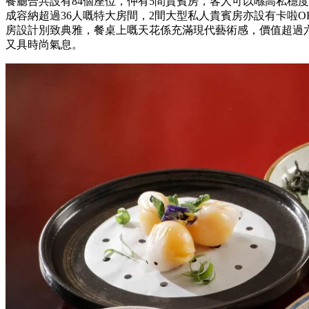
餐廳合共設有84個座位，仲有5間貴賓房，客人可以喺高私穩
成容納超過36人嘅特大房間，2間大型私人貴賓房亦設有卡啦
房設計別致典雅，餐桌上嘅天花係充滿現代藝術感，價值超過
又具時尚氣息。