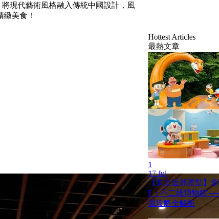
造！將現代藝術風格融入傳統中國設計，風
精緻美食！
Hottest Articles
最熱文章
1
17 Jul
【東京近郊景點】多
F・不二雄博物館 ─
票攻略全解析