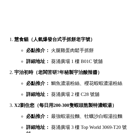
慧食貓（人氣爆發台式手抓餅老字號）
必點推介：
火腿雞蛋肉鬆手抓餅
詳細地址：
葵涌廣場 1 樓 B01C 號舖
宇治初時（老闆苦研7年秘製宇治酸辣醬）
必點推介：
鯛魚濃湯粉絲、櫻花蝦蝦濃湯粉絲
詳細地址：
葵涌廣場 2 樓 C28 號舖
X2劉住您（每日用200-300隻蝦頭熬製特濃蝦湯）
必點推介：
最強蝦湯拉麵、牡蠣沙白蝦湯拉麵
詳細地址：
葵涌廣場 3 樓 Top World 3069-T20 號