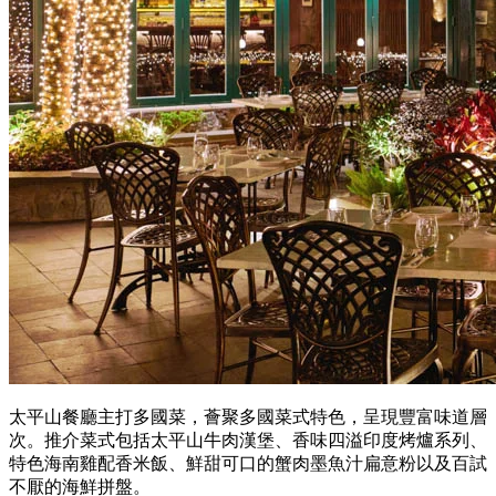
太平山餐廳主打多國菜，薈聚多國菜式特色，呈現豐富味道層
次。推介菜式包括太平山牛肉漢堡、香味四溢印度烤爐系列、
特色海南雞配香米飯、鮮甜可口的蟹肉墨魚汁扁意粉以及百試
不厭的海鮮拼盤。