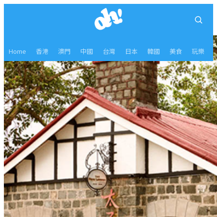
Home
香港
澳門
中國
台灣
日本
韓國
美食
玩樂