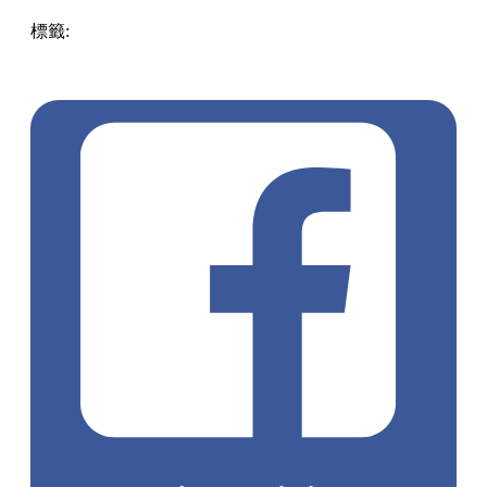
標籤:
中文(繁)
美食
香港
香港
美食
香港美食
香港餐廳
中環
/ 上環 / 西環
山頂
中環美食
約會餐廳
多國菜
太平山餐廳
山
頂美食