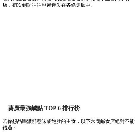
店，初次到訪往往容易迷失在各條走廊中。
葵廣最強鹹點 TOP 6 排行榜
若你想品嚐濃郁惹味或飽肚的主食，以下六間鹹食店絕對不能
錯過：