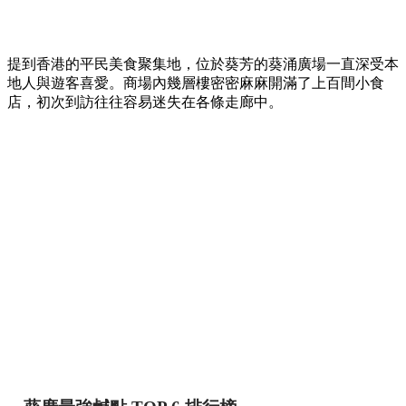
【葵廣掃街】網民熱推Top 12必食清單！最強鹹
甜點推介附詳細地址 🍢🥞
香港
By
May chan
on 07 Aug 2026