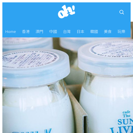
Home
香港
澳門
中國
台灣
日本
韓國
美食
玩樂