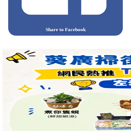
點擊觀看全部相片:
標籤:
中文(繁)
美食
香港
香港
美食
芝士蛋糕
甜品
人氣美食
香港美食
銅鑼灣美食
人氣甜品
銅鑼灣
灣仔 / 銅鑼灣 / 大坑