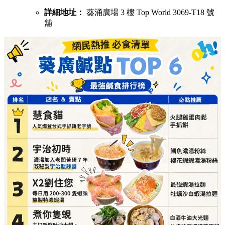
X2劉住您（每日用200-300隻蝦頭熬製特濃蝦湯）
必點推介：
最強蝦湯拉麵、牡蠣沙白蝦湯拉麵
詳細地址：
葵涌廣場 3 樓 Top World 3069-T20 號
舖
煮你隻蜆（主打新鮮吐沙大蜆，湯底鮮味十足）
必點推介：
白酒牛油大光麵、台式沙茶濃湯花甲
粉
詳細地址：
葵涌廣場 3 樓 Top World 3069-T11 號
舖
串燒之王（即叫即燒，性價比極高的童年回憶）
必點推介：
混醬雞肉串燒、爽彈豬頸肉
詳細地址：
葵涌廣場 3 樓 89B 號舖
貓麵（必食冷麵，酸辣自選配料勁開胃）
必點推介：
手撕雞拌麵、自選多餸刀削麵