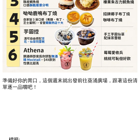
Athena（調酒師即席為你調製無酒精 Mocktail）
必點推介：
莓莓愛收兵、桃桃可恥但好飲
詳細地址：
葵涌廣場 3 樓 Top World 3069-T17 號
舖