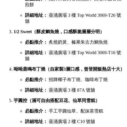
葵廣最強甜品 TOP 6 排行榜
吃完鹹食，當然要預留胃部空間品嚐甜品。以下是網民極力推
薦的六大甜點名單：
鳩戟（梳乎厘充滿空氣感，入口即化）
必點推介：
Pistachio開心果、超低糖質伯爵茶
詳細地址：
葵涌廣場 3 樓 87B 號舖
蕉積妹（人氣泰式香蕉煎餅，邪惡爆燈）
必點推介：
招牌朱古力香蕉煎餅、開心果醬香蕉