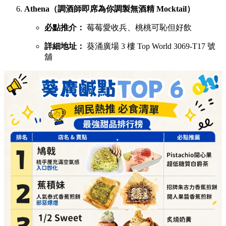
煎餅
詳細地址：
葵涌廣場 3 樓 Top World 3069-T26 號
舖
1/2 Sweet（酥皮鯛魚燒，口感酥脆層層分明）
必點推介：
炙燒奶黃、榛果朱古力鯛魚燒
詳細地址：
葵涌廣場 3 樓 Top World 3069-T16 號
舖
呦呦鹿鳴布丁燒（自家製3層口感，曾登開飯熱店十大）
必點推介：
招牌椰子布丁燒、咖啡布丁燒
詳細地址：
葵涌廣場 3 樓 87A 號舖
芋圓控（滿可自由搭配豆花、仙草同雪糕）
必點推介：
手工芋圓仙草、配抹茶雪糕
詳細地址：
葵涌廣場 2 樓 C10 號舖