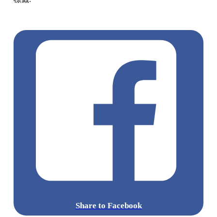
準備好你的胃口，這個週末就出發前往葵涌廣場，跟著這份清
單逐一品嚐吧！