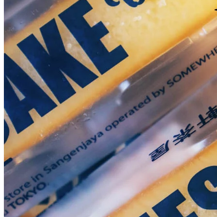
店內人氣No.2 香烤芝士蛋糕條，使用北海道優質的芝士烤
焗，濃郁奶香搭配芝士獨特的鹹鮮風味，口感濕潤绵密，味道
清新。獨立包裝的芝士蛋糕攜帶方便，隨時隨地食返一條！