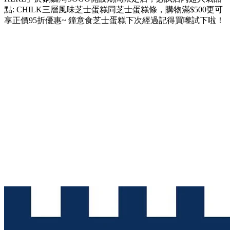
點: CHILK三層風味芝士蛋糕同芝士蛋糕條，購物滿$500更可
享正價95折優惠~ 鐘意食芝士蛋糕下次經過記得買嚟試下啦！