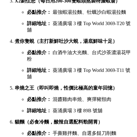
葵廣最強鹹點 TOP 6 排行榜
若你想品嚐濃郁惹味或飽肚的主食，以下六間鹹食店絕對不能
錯過：
慧食貓（人氣爆發台式手抓餅老字號）
必點推介：
火腿雞蛋肉鬆手抓餅
詳細地址：
葵涌廣場 1 樓 B01C 號舖
宇治初時（老闆苦研7年秘製宇治酸辣醬）
必點推介：
鯛魚濃湯粉絲、櫻花蝦蝦濃湯粉絲
詳細地址：
葵涌廣場 2 樓 C28 號舖