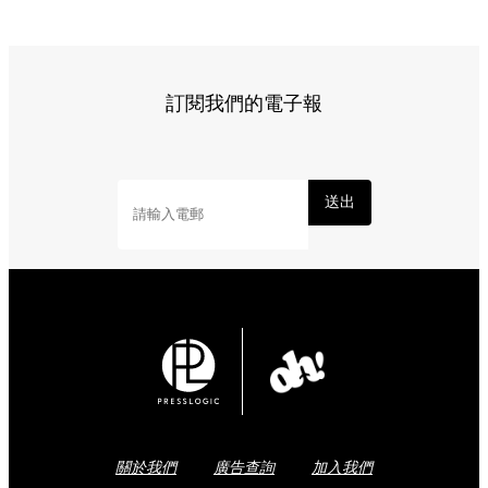
標籤:
Hong Kong
香港
葵廣美食
葵芳好去處
葵芳 / 青衣
葵
涌廣場
葵廣掃街
香港平民美食
慧食貓
鳩戟
呦呦鹿鳴布丁
燒
Share to Facebook