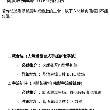
提到香港的平民美食聚集地，位於葵芳的葵涌廣場一直深受本
地人與遊客喜愛。商場內幾層樓密密麻麻開滿了上百間小食
店，初次到訪往往容易迷失在各條走廊中。