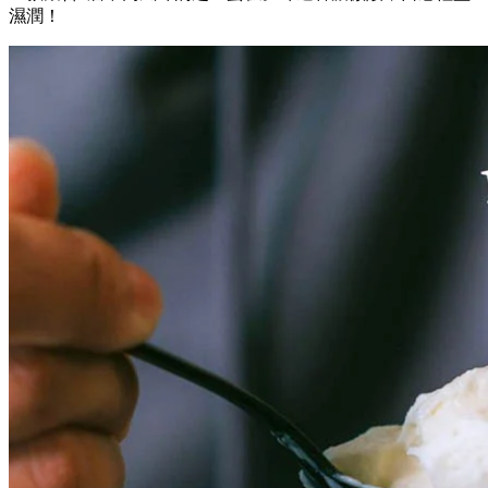
店內人氣No.1三層風味芝士蛋糕僅使用北海道產的奶製品為主
原料，結合十勝忌廉芝士、根釧「草飼放牧牛」特濃牛乳製成
的鮮忌廉、純牛乳發酵的乳酪、以及自家製酸忌廉，製作出這
一款集合3層不同風味的芝士蛋糕。味道香濃微酸，口感輕盈