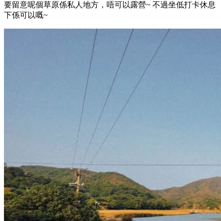
要留意呢個草原係私人地方，唔可以露營~ 不過坐低打卡休息
下係可以嘅~