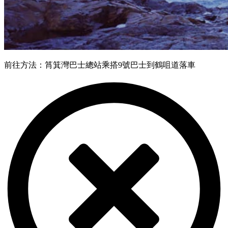
前往方法：筲箕灣巴士總站乘搭9號巴士到鶴咀道落車