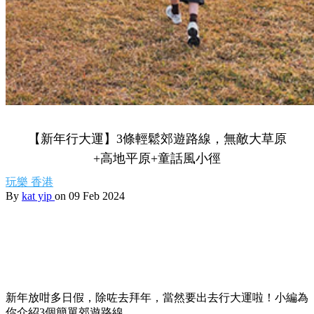
【新年行大運】3條輕鬆郊遊路線，無敵大草原
+高地平原+童話風小徑
玩樂
香港
By
kat yip
on 09 Feb 2024
新年放咁多日假，除咗去拜年，當然要出去行大運啦！小編為
你介紹3個簡單郊遊路線。