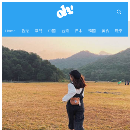
Home
香港
澳門
中國
台灣
日本
韓國
美食
玩樂