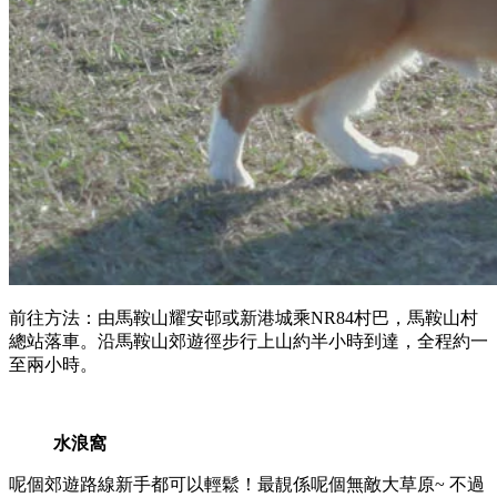
前往方法：由馬鞍山耀安邨或新港城乘NR84村巴，馬鞍山村
總站落車。沿馬鞍山郊遊徑步行上山約半小時到達，全程約一
至兩小時。
水浪窩
呢個郊遊路線新手都可以輕鬆！最靚係呢個無敵大草原~ 不過