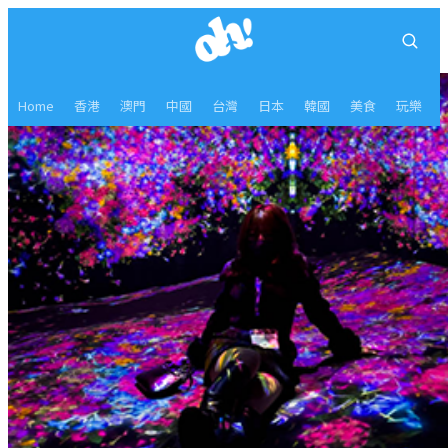
Home
香港
澳門
中國
台灣
日本
韓國
美食
玩樂