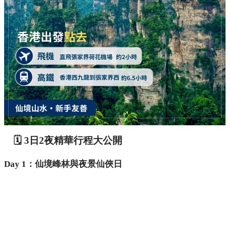
🗓️ 3日2夜精華行程大公開
Day 1：仙境峰林與夜景仙俠日