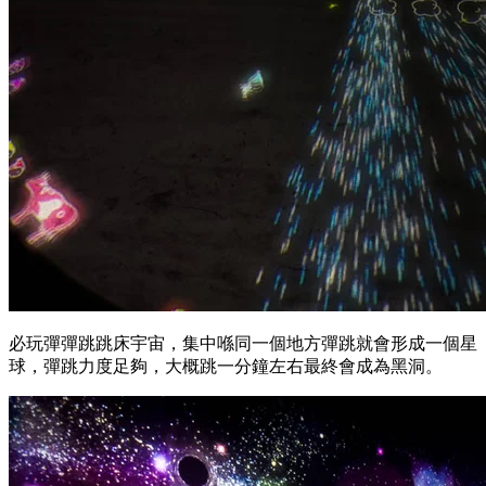
必玩彈彈跳跳床宇宙，集中喺同一個地方彈跳就會形成一個星
球，彈跳力度足夠，大概跳一分鐘左右最終會成為黑洞。