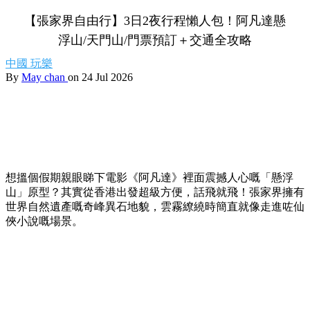
【張家界自由行】3日2夜行程懶人包！阿凡達懸
浮山/天門山/門票預訂＋交通全攻略
中國
玩樂
By
May chan
on 24 Jul 2026
想搵個假期親眼睇下電影《阿凡達》裡面震撼人心嘅「懸浮
山」原型？其實從香港出發超級方便，話飛就飛！張家界擁有
世界自然遺產嘅奇峰異石地貌，雲霧繚繞時簡直就像走進咗仙
俠小說嘅場景。