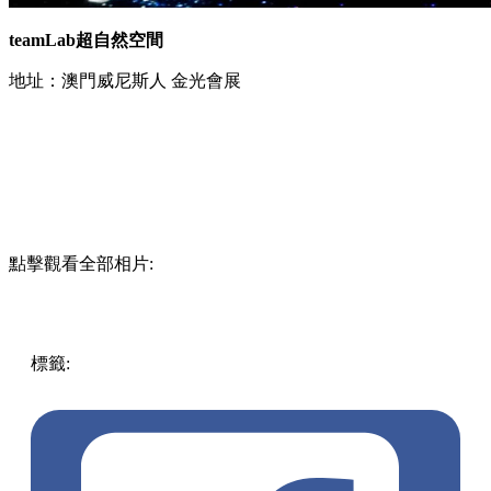
teamLab超自然空間
地址：澳門威尼斯人 金光會展
點擊觀看全部相片:
標籤:
中文(繁)
澳門
澳門
玩樂
打卡
澳門好去處
互動體驗空
間
超自然空間
澳門打卡
澳門玩樂