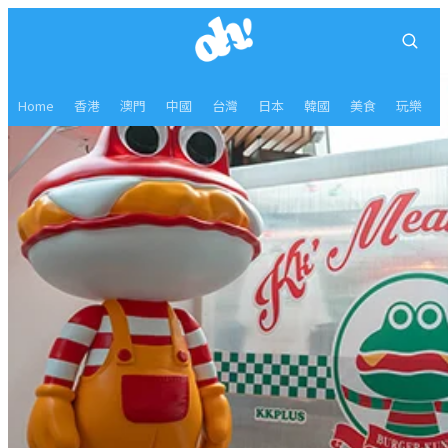
Home
香港
澳門
中國
台灣
日本
韓國
美食
玩樂