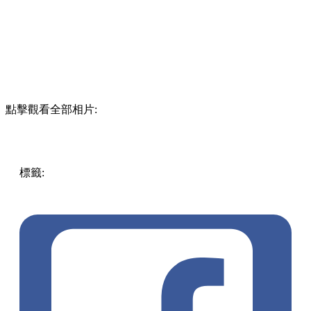
點擊觀看全部相片:
標籤:
中文(繁)
美食
香港
香港
美食
香港美食
旺角美食
旺角
旺角 / 太子 / 大角咀
朗豪坊
kkplus
奇奇妙快餐店
KKMEAL
HAPPYTOYMEALEXHITBITION