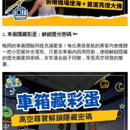
2. 車廂隱藏彩蛋：解鎖螢光密碼 🔦
晚間的車廂體驗同樣充滿驚喜！每位乘搭夜航的乘客均會獲贈
一把小型紫外光電筒。只要在車廂內四周照射，便能解鎖隱藏
的螢光圖案與密碼，非常適合親子同樂，享受高空尋寶的樂
趣。