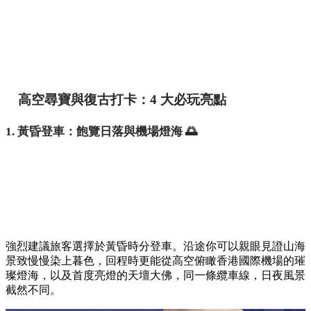
高空尋寶與復古打卡：4 大必玩亮點
1. 黃昏登車：飽覽日落與機場燈海 🌅
強烈建議旅客選擇於黃昏時分登車。沿途你可以親眼見證山海
景致慢慢染上暮色，回程時更能從高空俯瞰香港國際機場的璀
璨燈海，以及首度亮燈的天壇大佛，同一條纜車線，日夜風景
截然不同。