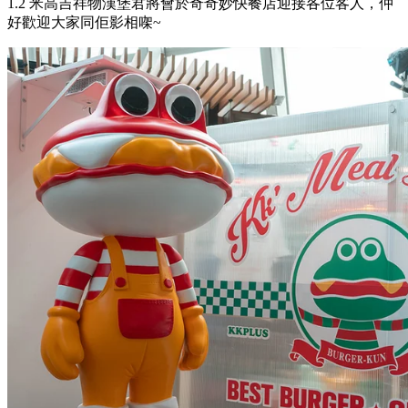
1.2 米高吉祥物漢堡君將會於奇奇妙快餐店迎接各位客人，仲
好歡迎大家同佢影相㗎~