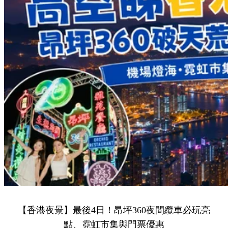
【香港夜景】最後4日！昂坪360夜間纜車必玩亮
點、霓虹市集與門票優惠