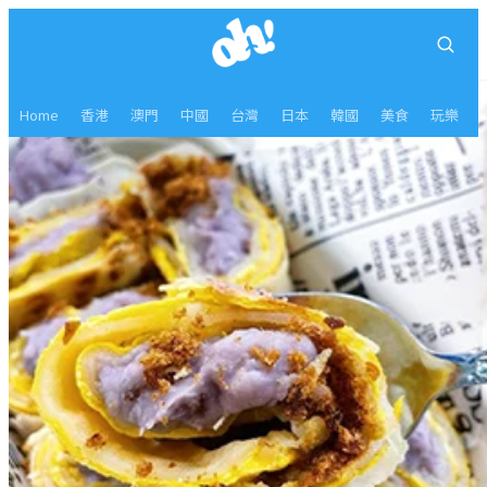
Home
香港
澳門
中國
台灣
日本
韓國
美食
玩樂