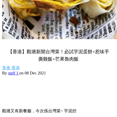
【香港】觀塘新開台灣菜！必試芋泥蛋餅+惹味手
撕雞飯+芒果魯肉飯
美食
香港
By
staff 1
on 08 Dec 2021
觀塘又有新餐廳，今次係台灣菜~ 芋泥控