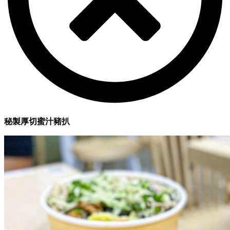
秘製厚切蜜汁豬扒