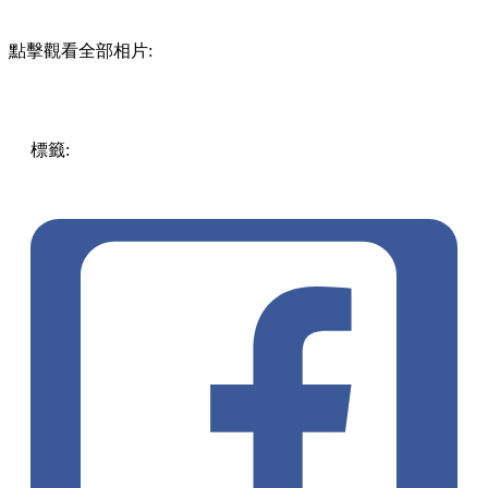
點擊觀看全部相片:
標籤:
中文(繁)
美食
香港
香港
美食
香港美食
台灣菜
觀塘
觀
塘 / 九龍灣 / 鯉魚門
觀塘美食
觀塘餐廳
芋泥蛋餅
觀塘新餐
廳