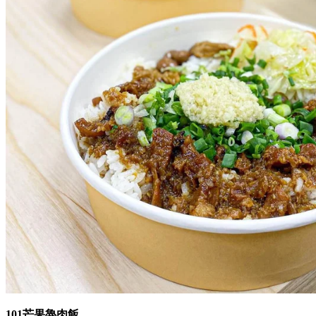
101芒果魯肉飯