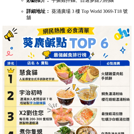
必點推介：
手撕雞拌麵、自選多餸刀削麵
詳細地址：
葵涌廣場 3 樓 Top World 3069-T18 號
舖