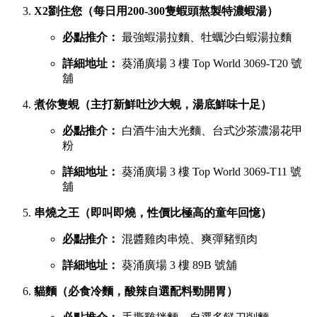
X2劉住您（每日用200-300隻蝦頭熬製特濃蝦湯）
必點推介：
最強蝦湯拉麵、牡蠣沙白蝦湯拉麵
詳細地址：
葵涌廣場 3 樓 Top World 3069-T20 號
舖
煮你隻蜆（主打新鮮吐沙大蜆，湯底鮮味十足）
必點推介：
白酒牛油大光麵、台式沙茶濃湯花甲
粉
詳細地址：
葵涌廣場 3 樓 Top World 3069-T11 號
舖
串燒之王（即叫即燒，性價比極高的童年回憶）
必點推介：
混醬雞肉串燒、爽彈豬頸肉
詳細地址：
葵涌廣場 3 樓 89B 號舖
貓麵（必食冷麵，酸辣自選配料勁開胃）