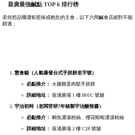
葵廣最強鹹點 TOP 6 排行榜
若你想品嚐濃郁惹味或飽肚的主食，以下六間鹹食店絕對不能
錯過：
慧食貓（人氣爆發台式手抓餅老字號）
必點推介：
火腿雞蛋肉鬆手抓餅
詳細地址：
葵涌廣場 1 樓 B01C 號舖
宇治初時（老闆苦研7年秘製宇治酸辣醬）
必點推介：
鯛魚濃湯粉絲、櫻花蝦蝦濃湯粉絲
詳細地址：
葵涌廣場 2 樓 C28 號舖