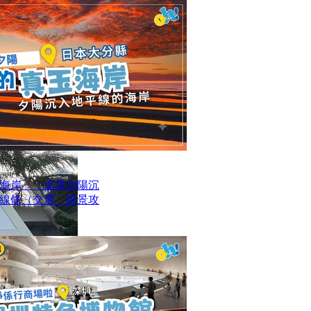
海岸」：追尋夕陽沉
線條（交通、絕景攻