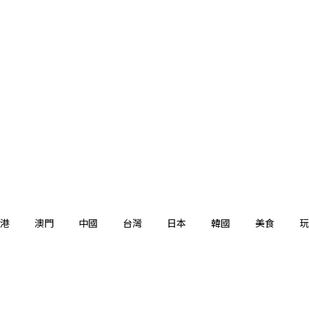
港
澳門
中國
台灣
日本
韓國
美食
玩