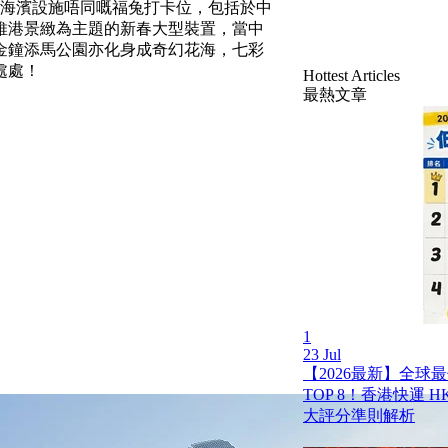
大海濱設施唔同嘅福兔打卡位，包括於中
維港景緻為主題的新春大型裝置，當中
金鐘添馬公園亦化身成奇幻花海，七彩
處處！
Hottest Articles
最熱文章
1
23 Jul
【2026最新】全球
TOP 8！香港快運 HK 
大評分準則解析