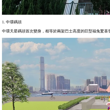
1. 中環碼頭
中環天星碼頭首次變身，相等於兩架巴士高度的巨型福兔驚喜