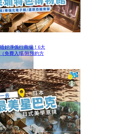
唔好淨係行商場！6大
（免費入場/附預約方