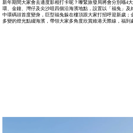
新年期間大家會去邊度影相打卡呢？嚟緊旅發局將會分別喺4
環、金鐘、灣仔及尖沙咀四個沿海濱地點，設置以「福兔」及
中環碼頭首度變身，巨型福兔躲在樓頂跟大家打招呼迎新歲；
多變的燈光點綴海濱，帶領大家多角度欣賞維港天際線，福到