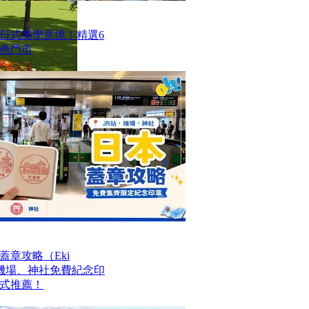
日式美學意境！精選6
色門市
章攻略（Eki
站、機場、神社免費紀念印
式推薦！