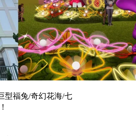
型福兔/奇幻花海/七
！