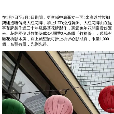
在1月7日至2月5日期間，更會喺中庭矗立一面5米高以竹製棚
架建造嘅傳統大紅花牌，加上LED燈泡裝飾。大紅花牌由在從
事花牌製作近三十年嘅榮基花牌製作，寓意兔年花開富貴好運
來。花牌兩側以竹條築成3米闊乘2米高嘅「竹福牆」，現場有
雕花祈願木牌，寫上願望後可掛上祈求心願成真，限量1,000
個，名額有限，先到先得。