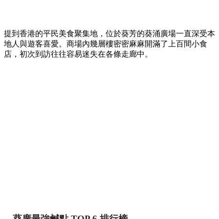
提到香港的平民美食聚集地，位於葵芳的葵涌廣場一直深受本
地人與遊客喜愛。商場內幾層樓密密麻麻開滿了上百間小食
店，初次到訪往往容易迷失在各條走廊中。
葵廣最強鹹點 TOP 6 排行榜