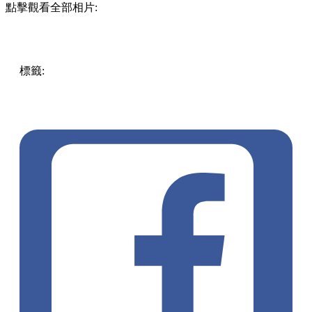
點擊觀看全部相片:
標籤:
中文(繁)
香港
香港
玩樂
打卡
中環
香港好去處
中環 /
上環 / 西環
中環好去處
茶粿
市集
中環街市
燈籠
畫展
大紅
花牌
飛機欖
大白兔奶糖
糖蔥餅
懷舊玩具
中古玩具
年宵
花
市
年花
排檔