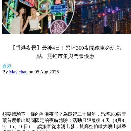
【香港夜景】最後4日！昂坪360夜間纜車必玩亮
點、霓虹市集與門票優惠
香港
By
May chan
on 05 Aug 2026
想要體驗不一樣的香港夜景？為慶祝二十周年，昂坪360破天
荒首度推出期間限定的夜航體驗！活動只限最後 4 天（8月8、
9、15、16日），讓旅客從東涌出發，於高空俯瞰大嶼山與香