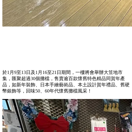
於1月9至13日及1月16至21日期間，一樓將會舉辦大笪地市
集，匯聚超過30個攤檔，售賣逾百款懷舊特色精品同賀年產
品，如新年裝飾、日本手繪藝術品、本土設計賀年禮品、舊硬
幣銀飾等，回味50、60年代懷舊攤檔風采！