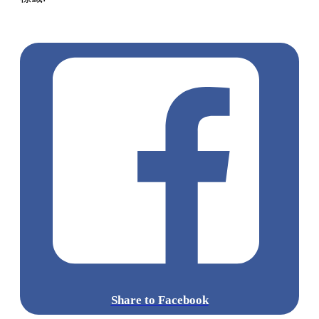
涌廣場
葵廣掃街
香港平民美食
慧食貓
鳩戟
呦呦鹿鳴布丁
燒
Share to Facebook