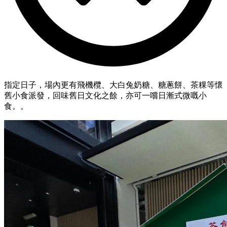
指定日子，場內更有飛機欖、大白兔奶糖、糖蔥餅、茶粿等懷
舊小食派發，回味舊日文化之餘，亦可一嚐日漸式微嘅小
食。。