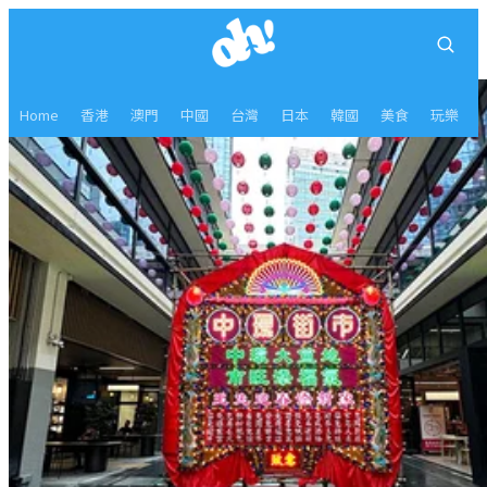
Home
香港
澳門
中國
台灣
日本
韓國
美食
玩樂