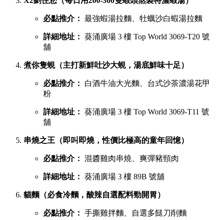
X2劉住您（每日用200-300隻蝦頭熬製特濃蝦湯）
必點推介：
最強蝦湯拉麵、牡蠣沙白蝦湯拉麵
詳細地址：
葵涌廣場 3 樓 Top World 3069-T20 號
舖
煮你隻蜆（主打新鮮吐沙大蜆，湯底鮮味十足）
必點推介：
白酒牛油大光麵、台式沙茶濃湯花甲
粉
詳細地址：
葵涌廣場 3 樓 Top World 3069-T11 號
舖
串燒之王（即叫即燒，性價比極高的童年回憶）
必點推介：
混醬雞肉串燒、爽彈豬頸肉
詳細地址：
葵涌廣場 3 樓 89B 號舖
貓麵（必食冷麵，酸辣自選配料勁開胃）
必點推介：
手撕雞拌麵、自選多餸刀削麵