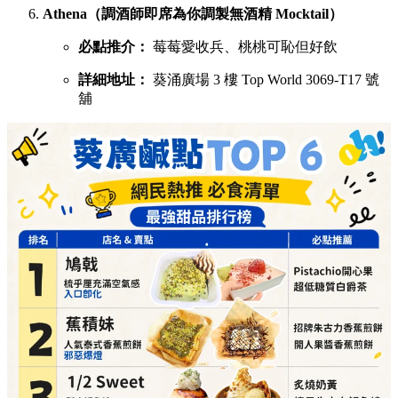
Athena（調酒師即席為你調製無酒精 Mocktail）
必點推介：
莓莓愛收兵、桃桃可恥但好飲
詳細地址：
葵涌廣場 3 樓 Top World 3069-T17 號
舖