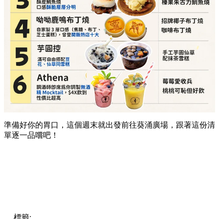
準備好你的胃口，這個週末就出發前往葵涌廣場，跟著這份清
單逐一品嚐吧！
標籤:
Hong Kong
香港
葵廣美食
葵芳好去處
葵芳 / 青衣
葵