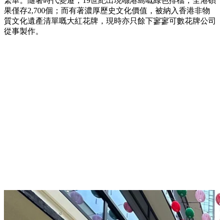
繁華。隨著時代變遷，19世紀出現喺港島嘅綠色排檔，全港碩
果僅存2,700個；而有著濃厚歷史文化價值，被納入香港非物
質文化遺產清單嘅大紅花牌，現時亦只餘下寥寥可數花牌公司
從事製作。