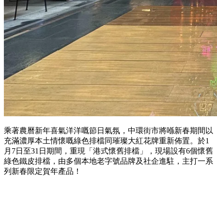
乘著農曆新年喜氣洋洋嘅節日氣氛，中環街市將喺新春期間以
充滿濃厚本土情懷嘅綠色排檔同璀璨大紅花牌重新佈置。於1
月7日至31日期間，重現「港式懷舊排檔」，現場設有6個懷舊
綠色鐵皮排檔，由多個本地老字號品牌及社企進駐，主打一系
列新春限定賀年產品！