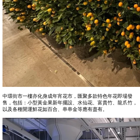
中環街市一樓亦化身成年宵花市，匯聚多款特色年花即場發
售，包括：小型黃金果新年擺設、水仙花、富貴竹、龍爪竹，
以及各種開運鮮花如百合、串串金等應有盡有。