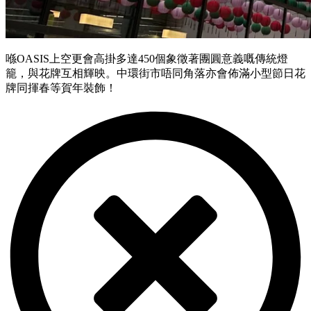
喺OASIS上空更會高掛多達450個象徵著團圓意義嘅傳統燈
籠，與花牌互相輝映。中環街市唔同角落亦會佈滿小型節日花
牌同揮春等賀年裝飾！