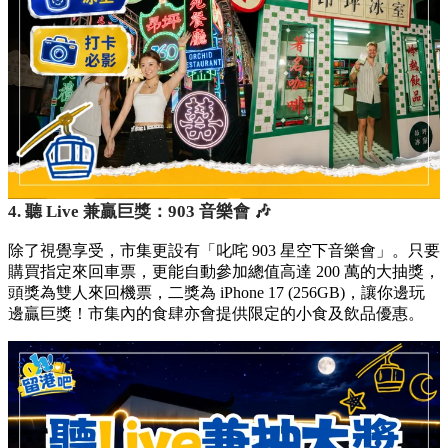
4. 聽 Live 兼贏巨獎：903 音樂會 🎶
除了視覺享受，市集更設有「叱咤 903 星空下音樂會」。只要
購買指定來回車票，更能自動參加總值高達 200 萬的大抽獎，
頭獎為雙人來回機票，二獎為 iPhone 17 (256GB)，讓你邊玩
邊贏巨獎！市集內的食肆亦會提供限定的小食及飲品優惠。