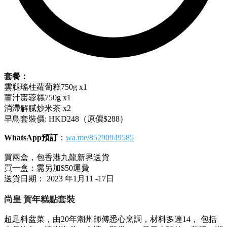
套餐：
雲腿瑤柱蘿蔔糕750g x1
薑汁棗蓉糕750g x1
消滯解膩炒米茶 x2
早鳥套裝價: HKD248（原價$288）
WhatsApp預訂
：
wa.me/85290949585
買兩盒，包香港九龍新界送貨
買一盒：需另加$50運費
送貨日期： 2023 年1月11 -17日
尚皇 賀年糕點套裝
超足料盆菜，由20年潮州師傅悉心烹調，材料多達14， 包括