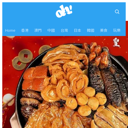
Home
香港
澳門
中國
台灣
日本
韓國
美食
玩樂