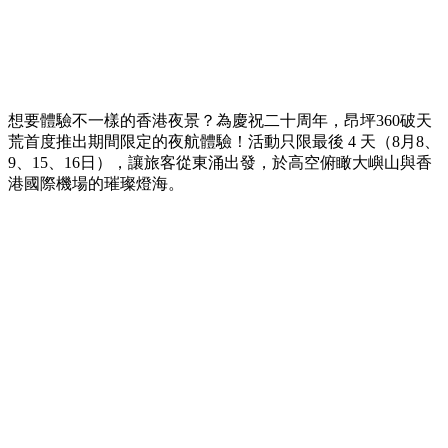
想要體驗不一樣的香港夜景？為慶祝二十周年，昂坪360破天
荒首度推出期間限定的夜航體驗！活動只限最後 4 天（8月8、
9、15、16日），讓旅客從東涌出發，於高空俯瞰大嶼山與香
港國際機場的璀璨燈海。