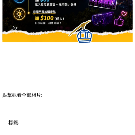
點擊觀看全部相片:
標籤:
Hong Kong
香港
香港打卡
週末好去處
昂坪360
昂坪
360夜間纜車
香港夜景
大嶼山景點
霓虹市集
903音樂會
昂