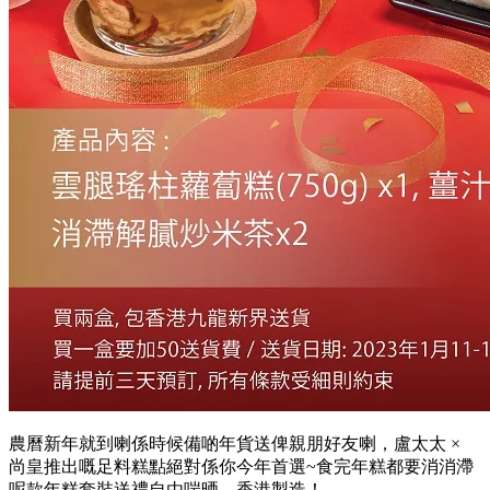
農曆新年就到喇
係時候備啲年貨送俾親朋好友喇，盧太太 ×
尚皇推出嘅足料糕點絕對係你今年首選
~食完年糕都要消消滯
呢款年糕套裝送禮自由啱晒，香港製造！