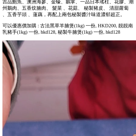
吉品鮑魚、澳洲海參、金蠔、鵝掌、一品日本瑤柱、花膠、潮
州鵝肉、五香炆腩肉、 髮菜 、花菇、 秘製豬皮、 清甜蘿蔔
、五香芋頭 、蓮藕，再配上兩包秘製醬汁味道濃郁超正。
可以優惠價加購 : 古法黑草羊腩煲(1kg) 一份, HKD200, 靚靚南
乳豬手(1kg) 一份, hkd128, 秘製牛腩煲(1kg) 一份, hkd128