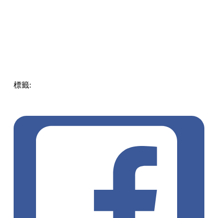
標籤:
中文(繁)
香港
香港
美食
香港美食
糕點
盆菜
新春盆菜
盆菜2023
團年飯
尚皇
盆菜訂購
盆菜推介
年糕2023
蘿蔔糕
盧太太