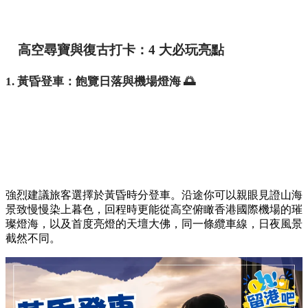
高空尋寶與復古打卡：4 大必玩亮點
1. 黃昏登車：飽覽日落與機場燈海 🌅
強烈建議旅客選擇於黃昏時分登車。沿途你可以親眼見證山海
景致慢慢染上暮色，回程時更能從高空俯瞰香港國際機場的璀
璨燈海，以及首度亮燈的天壇大佛，同一條纜車線，日夜風景
截然不同。