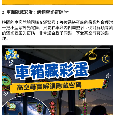
2. 車廂隱藏彩蛋：解鎖螢光密碼 🔦
晚間的車廂體驗同樣充滿驚喜！每位乘搭夜航的乘客均會獲贈
一把小型紫外光電筒。只要在車廂內四周照射，便能解鎖隱藏
的螢光圖案與密碼，非常適合親子同樂，享受高空尋寶的樂
趣。