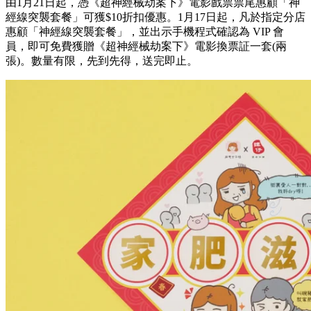
由1月21日起，憑《超神經械劫案下》電影戲票票尾惠顧「神
經線突襲套餐」可獲$10折扣優惠。1月17日起，凡於指定分店
惠顧「神經線突襲套餐」，並出示手機程式確認為 VIP 會
員，即可免費獲贈《超神經械劫案下》電影換票証一套(兩
張)。數量有限，先到先得，送完即止。