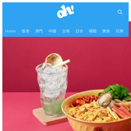
Home
香港
澳門
中國
台灣
日本
韓國
美食
玩樂