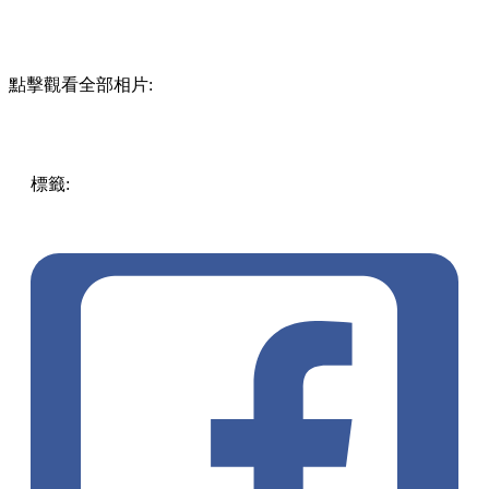
點擊觀看全部相片:
標籤:
中文(繁)
香港
香港
熱話
譚仔三哥米線
譚仔
熱話
譚仔
雲南米線
三哥
黃金鮑魚芝士撈起米線
烤原條鰻魚麻辣湯
米線
超神經械劫案下