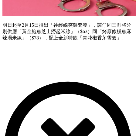
明日起至2月15日推出「神經線突襲套餐」，譚仔同三哥將分
別供應「黃金鮑魚芝士撈起米線」（$63）同「烤原條鰻魚麻
辣湯米線」（$78），配上全新特飲「青花椒香茅雪碧」。