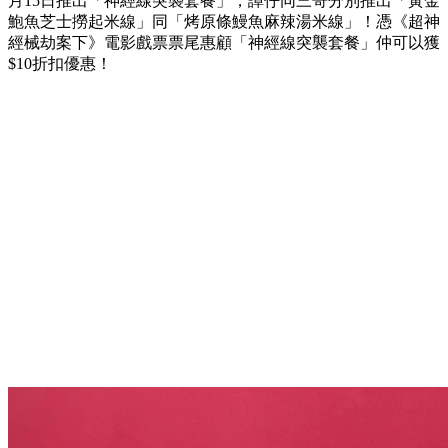
月15日推出「神經線突襲套餐」，譚仔同三哥分別推出「黃金
鮑魚芝士撈起米線」同「烤原條鰻魚麻辣湯米線」！憑《超神
經械劫案下》電影戲票票尾惠顧「神經線突襲套餐」仲可以獲
$10折扣優惠！